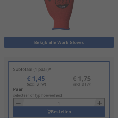
Bekijk alle Work Gloves
Subtotaal (1 paar)*
€ 1,45
€ 1,75
(excl. BTW)
(incl. BTW)
Add
Paar
to
selecteer of typ hoeveelheid
Basket
Bestellen