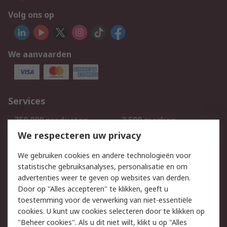
Volg ons op
We aanvaarden
Services
750.000 producten
2.500 merken
Bestellen
Inkoopoplossingen
We respecteren uw privacy
Retouren
Technisch advies
We gebruiken cookies en andere technologieën voor
Track & Trace
statistische gebruiksanalyses, personalisatie en om
advertenties weer te geven op websites van derden.
Wettelijk
Door op "Alles accepteren" te klikken, geeft u
toestemming voor de verwerking van niet-essentiële
Cookiebeleid
Email veiligheid
cookies. U kunt uw cookies selecteren door te klikken op
Privacybeleid
Websitevoorwaarden
"Beheer cookies". Als u dit niet wilt, klikt u op "Alles