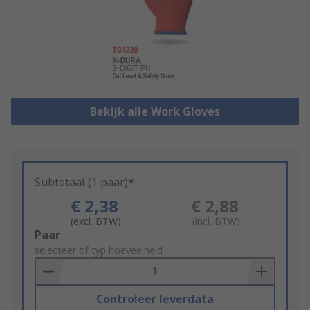
Bekijk alle Work Gloves
Subtotaal (1 paar)*
€ 2,38
€ 2,88
(excl. BTW)
(incl. BTW)
Add
Paar
to
selecteer of typ hoeveelheid
Basket
Controleer leverdata