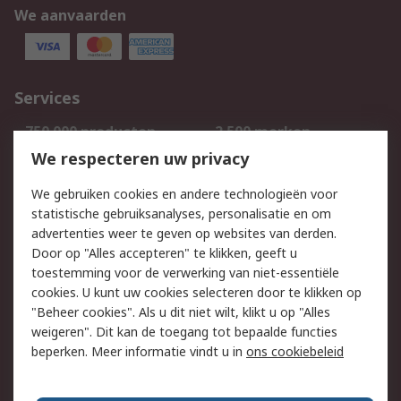
We aanvaarden
Services
750.000 producten
2.500 merken
Bestellen
Inkoopoplossingen
We respecteren uw privacy
Retouren
Technisch advies
We gebruiken cookies en andere technologieën voor
Track & Trace
statistische gebruiksanalyses, personalisatie en om
advertenties weer te geven op websites van derden.
Wettelijk
Door op "Alles accepteren" te klikken, geeft u
toestemming voor de verwerking van niet-essentiële
Cookiebeleid
Email veiligheid
cookies. U kunt uw cookies selecteren door te klikken op
Privacybeleid
Websitevoorwaarden
"Beheer cookies". Als u dit niet wilt, klikt u op "Alles
weigeren". Dit kan de toegang tot bepaalde functies
Algemene
beperken. Meer informatie vindt u in
ons cookiebeleid
verkoopvoorwaarden