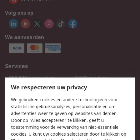
Volg ons op
We aanvaarden
Services
750.000 producten
2.500 merken
Bestellen
Inkoopoplossingen
We respecteren uw privacy
Retouren
Technisch advies
We gebruiken cookies en andere technologieën voor
Track & Trace
statistische gebruiksanalyses, personalisatie en om
advertenties weer te geven op websites van derden.
Wettelijk
Door op "Alles accepteren" te klikken, geeft u
toestemming voor de verwerking van niet-essentiële
Cookiebeleid
Email veiligheid
cookies. U kunt uw cookies selecteren door te klikken op