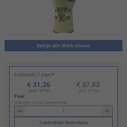
Bekijk alle Work Gloves
Subtotaal (1 paar)*
€ 31,26
€ 37,82
(excl. BTW)
(incl. BTW)
Add
Paar
to
selecteer of typ hoeveelheid
Basket
Controleer leverdata