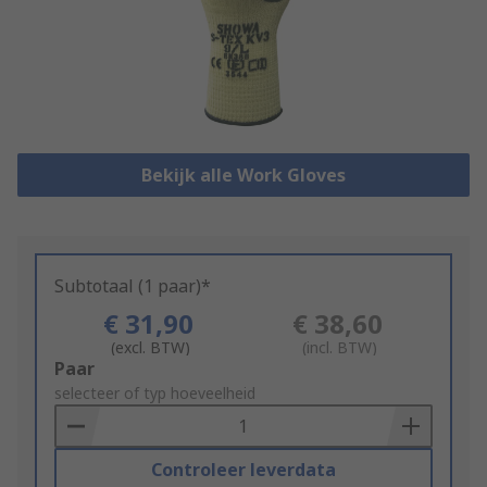
Bekijk alle Work Gloves
Subtotaal (1 paar)*
€ 31,90
€ 38,60
(excl. BTW)
(incl. BTW)
Add
Paar
to
selecteer of typ hoeveelheid
Basket
Controleer leverdata