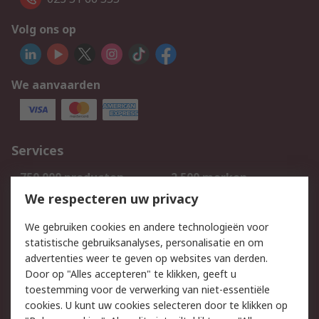
Volg ons op
We aanvaarden
Services
750.000 producten
2.500 merken
Bestellen
Inkoopoplossingen
We respecteren uw privacy
Retouren
Technisch advies
We gebruiken cookies en andere technologieën voor
Track & Trace
statistische gebruiksanalyses, personalisatie en om
advertenties weer te geven op websites van derden.
Wettelijk
Door op "Alles accepteren" te klikken, geeft u
toestemming voor de verwerking van niet-essentiële
Cookiebeleid
Email veiligheid
cookies. U kunt uw cookies selecteren door te klikken op