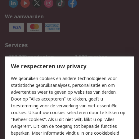
We aanvaarden
Services
750.000 producten
2.500 merken
Bestellen
Inkoopoplossingen
We respecteren uw privacy
Retouren
Technisch advies
We gebruiken cookies en andere technologieën voor
Track & Trace
statistische gebruiksanalyses, personalisatie en om
advertenties weer te geven op websites van derden.
Wettelijk
Door op "Alles accepteren" te klikken, geeft u
toestemming voor de verwerking van niet-essentiële
Cookiebeleid
Email veiligheid
cookies. U kunt uw cookies selecteren door te klikken op
Privacybeleid
Websitevoorwaarden
"Beheer cookies". Als u dit niet wilt, klikt u op "Alles
weigeren". Dit kan de toegang tot bepaalde functies
Algemene
beperken. Meer informatie vindt u in
ons cookiebeleid
verkoopvoorwaarden