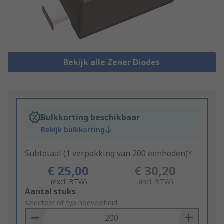
Bekijk alle Zener Diodes
Bulkkorting beschikbaar
Bekijk bulkkorting
Subtotaal (1 verpakking van 200 eenheden)*
€ 25,00
€ 30,20
(excl. BTW)
(incl. BTW)
Add
Aantal stuks
to
selecteer of typ hoeveelheid
Basket