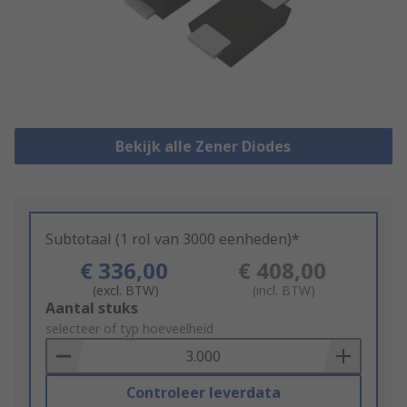
Bekijk alle Zener Diodes
Subtotaal (1 rol van 3000 eenheden)*
€ 336,00
€ 408,00
(excl. BTW)
(incl. BTW)
Add
Aantal stuks
to
selecteer of typ hoeveelheid
Basket
Controleer leverdata