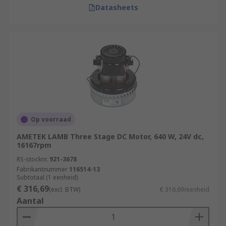
Datasheets
Op voorraad
AMETEK LAMB Three Stage DC Motor, 640 W, 24V dc,
16167rpm
RS-stocknr.
921-3678
Fabrikantnummer
116514-13
Subtotaal (1 eenheid)
€ 316,69
(excl. BTW)
€ 316,69/eenheid
Aantal