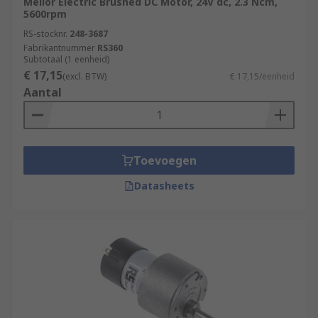
Mellor Electric Brushed DC Motor, 24V dc, 2.3 Ncm,
5600rpm
RS-stocknr.
248-3687
Fabrikantnummer
RS360
Subtotaal (1 eenheid)
€ 17,15
(excl. BTW)
€ 17,15/eenheid
Aantal
Toevoegen
Datasheets