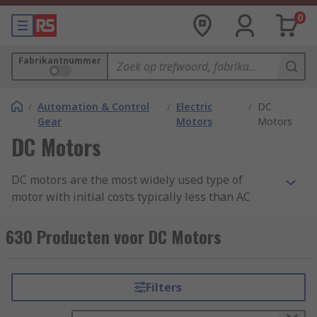
0
Fabrikantnummer
/
Automation & Control
/
Electric
/
DC
Gear
Motors
Motors
DC Motors
DC motors are the most widely used type of
motor with initial costs typically less than AC
systems for low-power units. DC motors can be
used for a wide range of applications from small
630 Producten voor DC Motors
tools and appliances, through to electric vehicles,
lifts and hoists. For more about DC motors.
Filters
DC Motors speed can be controlled by varying the
supply voltage and are available in a wide range