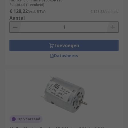
Fabrikantnummer
PS150-24-125
Subtotaal (1 eenheid)
€ 128,22
(excl. BTW)
€ 128,22/eenheid
Aantal
Toevoegen
Datasheets
Op voorraad