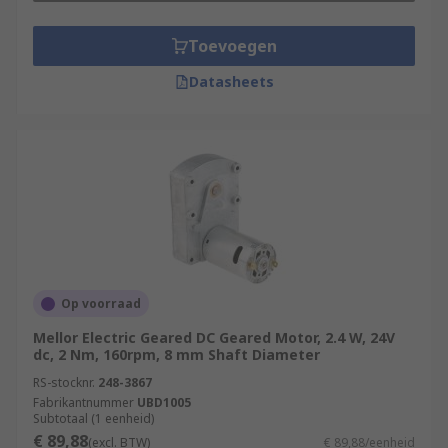
Toevoegen
Datasheets
Op voorraad
Mellor Electric Geared DC Geared Motor, 2.4 W, 24V
dc, 2 Nm, 160rpm, 8 mm Shaft Diameter
RS-stocknr.
248-3867
Fabrikantnummer
UBD1005
Subtotaal (1 eenheid)
€ 89,88
(excl. BTW)
€ 89,88/eenheid