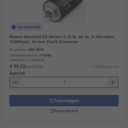
Op voorraad
Maxon Brushed DC Motor, 0.75 W, 6V dc, 0.784 mNm,
13000rpm, 10 mm Shaft Diameter
RS-stocknr.
468-4810
Fabrikantnummer
118386
Subtotaal (1 eenheid)
€ 99,53
(excl. BTW)
€ 99,53/eenheid
Aantal
Toevoegen
Datasheets