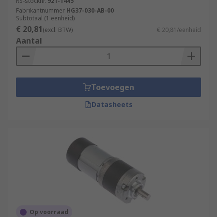
RS-stocknr.
921-1445
Fabrikantnummer
HG37-030-AB-00
Subtotaal (1 eenheid)
€ 20,81
(excl. BTW)
€ 20,81/eenheid
Aantal
Toevoegen
Datasheets
Op voorraad