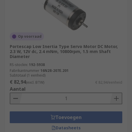
Op voorraad
Portescap Low Inertia Type Servo Motor DC Motor,
2.3 W, 12V dc, 2.4 mNm, 10800rpm, 1.5 mm Shaft
Diameter
RS-stocknr.
192-5938
Fabrikantnummer
16N28-207E.201
Subtotaal (1 eenheid)
€ 82,94
(excl. BTW)
€ 82,94/eenheid
Aantal
Toevoegen
Datasheets