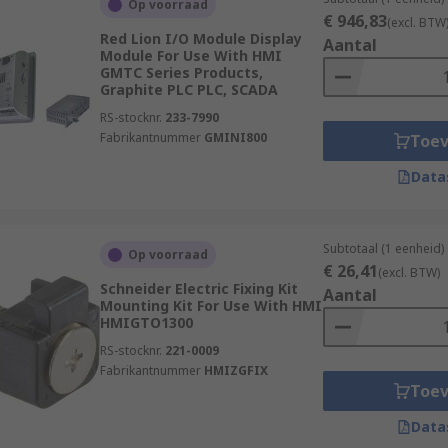
Op voorraad
€ 946,83
(excl. BTW
Red Lion I/O Module Display
Aantal
Module For Use With HMI
GMTC Series Products,
Graphite PLC PLC, SCADA
RS-stocknr.
233-7990
and are available in various styles, configurations and mou
Fabrikantnummer
GMINI800
Toe
Data
ation you need them for so it is important to consider facto
Subtotaal (1 eenheid)
Op voorraad
n and, if relevant to your HMI type, software version.
€ 26,41
(excl. BTW)
Schneider Electric Fixing Kit
Aantal
Mounting Kit For Use With HMI
ents have to offer and order today for next day delivery
HMIGTO1300
RS-stocknr.
221-0009
Fabrikantnummer
HMIZGFIX
Toe
Data