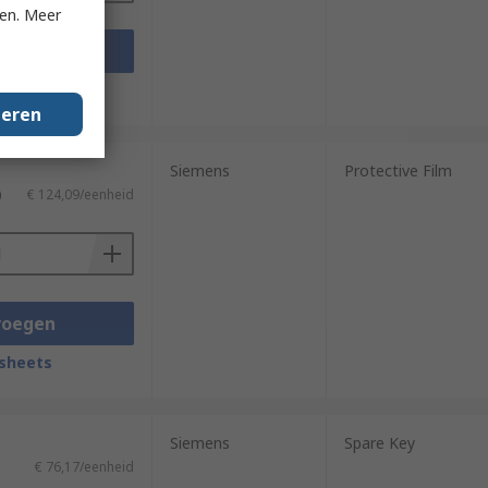
ken. Meer
voegen
sheets
geren
Siemens
Protective Film
)
€ 124,09/eenheid
voegen
sheets
Siemens
Spare Key
€ 76,17/eenheid