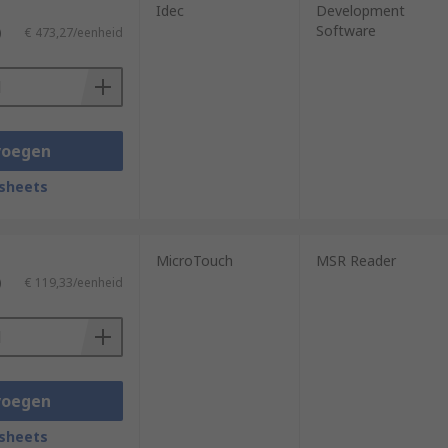
Idec
Development
Software
)
€ 473,27/eenheid
voegen
sheets
MicroTouch
MSR Reader
)
€ 119,33/eenheid
voegen
sheets