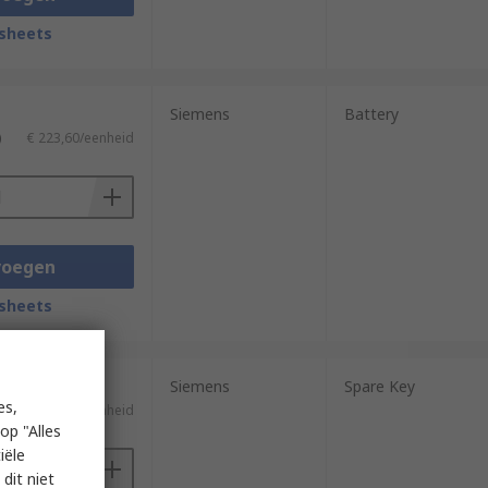
sheets
Siemens
Battery
)
€ 223,60/eenheid
voegen
sheets
Siemens
Spare Key
es,
€ 66,74/eenheid
op "Alles
iële
dit niet