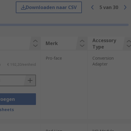
Downloaden naar CSV
5
van
30
types of accessories including:
Accessory
Merk
Type
Pro-face
Conversion
Adapter
)
€ 192,20/eenheid
voegen
sheets