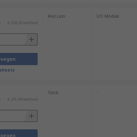
Red Lion
I/O Module
)
€ 538,35/eenheid
voegen
sheets
Turck
-
)
€ 291,99/eenheid
voegen