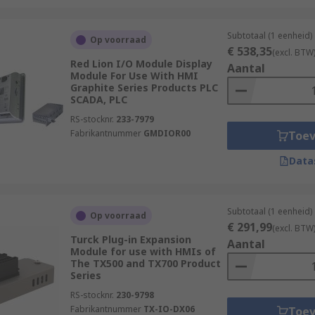
Subtotaal (1 eenheid)
Op voorraad
€ 538,35
(excl. BTW
Red Lion I/O Module Display
Aantal
Module For Use With HMI
Graphite Series Products PLC
SCADA, PLC
RS-stocknr.
233-7979
Fabrikantnummer
GMDIOR00
Toe
Data
Subtotaal (1 eenheid)
Op voorraad
€ 291,99
(excl. BTW
Turck Plug-in Expansion
Aantal
Module for use with HMIs of
The TX500 and TX700 Product
Series
RS-stocknr.
230-9798
Fabrikantnummer
TX-IO-DX06
Toe