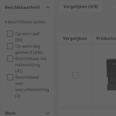
Vergelijken (0/8)
Op
Beschikbaarheid
There's an extensive list of accessories for
HMI Displ
4 beschikbare opties
Enclosures
Panels
Op voorraad
Vergelijken
Producto
Switches
(99)
Op aanvraag
Adapters
geleverd (436)
Connectors
Beschikbaar via
Controllers
nabestelling
(41)
Fittings
Beschikbaar
Protective Sheets
voor
vooruitbestelling
These types of accessories help HMI's operate more ef
(2)
locking
mounting
Merk