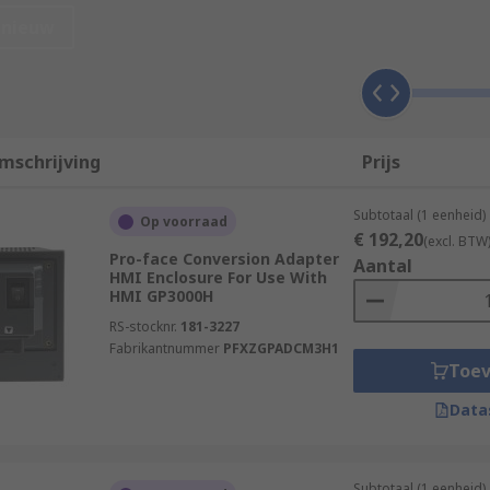
nieuw
ays
that are categorised by types and applications. Common 
mschrijving
Prijs
Subtotaal (1 eenheid)
Op voorraad
€ 192,20
(excl. BTW
Pro-face Conversion Adapter
Aantal
HMI Enclosure For Use With
HMI GP3000H
RS-stocknr.
181-3227
Fabrikantnummer
PFXZGPADCM3H1
Toe
ficiently and have a multitude of applications including:
Data
Subtotaal (1 eenheid)