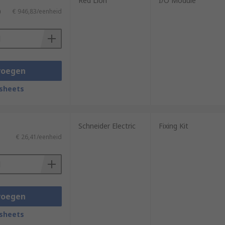
Red Lion
I/O Module
)
€ 946,83/eenheid
nting options to complete specific
voegen
sheets
rs such as interface, supply voltage,
Schneider Electric
Fixing Kit
€ 26,41/eenheid
voegen
sheets