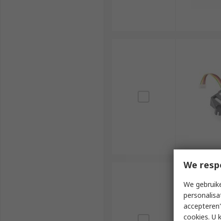
We resp
We gebruike
personalisa
accepteren"
cookies. U 