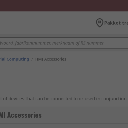
Pakket tr
rial Computing
/
HMI Accessories
 of devices that can be connected to or used in conjunction 
rove industrial automation processes. Typical HMI accessor
MI Accessories