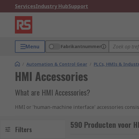
Services
Industry Hub
Support
Menu
Fabrikantnummer
/
Automation & Control Gear
/
PLCs, HMIs & Indust
HMI Accessories
What are HMI Accessories?
HMI or 'human-machine interface' accessories consist
the most out of the technology and significantly imp
memory cards
.
590 Producten voor H
Filters
Types of HMI accessories