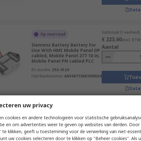
Data
Subtotaal (1 eenheid)
Op voorraad
€ 223,60
(excl. BTW
Siemens Battery Battery For
Aantal
Use With HMI Mobile Panel DP
cabled, Mobile Panel 277 10 in,
Mobile Panel PN cabled PLC
RS-stocknr.
253-4124
Fabrikantnummer
6AV66715AD000AX0
Toe
Data
ecteren uw privacy
Subtotaal (1 eenheid)
Op voorraad
n cookies en andere technologieën voor statistische gebruiksanalys
€ 66,74
(excl. BTW)
Siemens Spare Key Spare Key
tie en om advertenties weer te geven op websites van derden. Door 
Aantal
For Use With HMI Siemens PRO
 te klikken, geeft u toestemming voor de verwerking van niet-essent
Devices
kunt uw cookies selecteren door te klikken op "Beheer cookies". Als u 