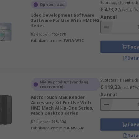
Subtotaal (1 eenheid)
Op voorraad
€ 473,27
(excl. BTW
Idec Development Software
Aantal
Software For Use With HMI HG
Series
RS-stocknr.
466-878
Fabrikantnummer
SW1A-W1C
Toe
Data
Subtotaal (1 eenheid)
Nieuw product (vandaag
€ 119,33
reserveren)
(excl. BTW
Aantal
MicroTouch MSR Reader
Accessory Kit For Use With
HMI Mach All-in-One Series,
Mach Desktop Series
RS-stocknr.
215-304
Toe
Fabrikantnummer
MA-MSR-A1
Data