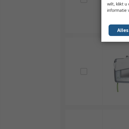
wilt, klikt
informatie 
Alle