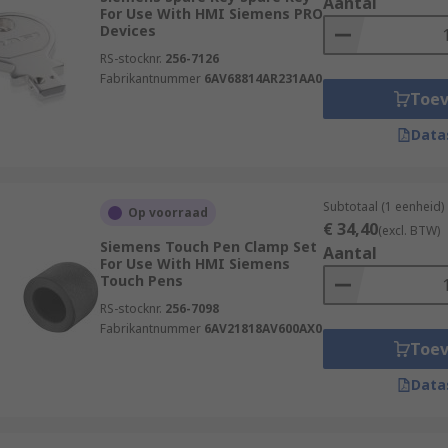
Aantal
For Use With HMI Siemens PRO
Devices
RS-stocknr.
256-7126
Fabrikantnummer
6AV68814AR231AA0
Toe
Data
Subtotaal (1 eenheid)
Op voorraad
€ 34,40
(excl. BTW)
Siemens Touch Pen Clamp Set
Aantal
For Use With HMI Siemens
Touch Pens
RS-stocknr.
256-7098
Fabrikantnummer
6AV21818AV600AX0
Toe
Data