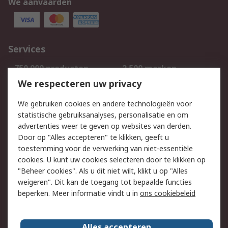
We aanvaarden
Services
750.000 producten
2.500 merken
Bestellen
Inkoopoplossingen
We respecteren uw privacy
Retouren
Technisch advies
We gebruiken cookies en andere technologieën voor
Track & Trace
statistische gebruiksanalyses, personalisatie en om
advertenties weer te geven op websites van derden.
Wettelijk
Door op "Alles accepteren" te klikken, geeft u
toestemming voor de verwerking van niet-essentiële
Cookiebeleid
Email veiligheid
cookies. U kunt uw cookies selecteren door te klikken op
Privacybeleid
Websitevoorwaarden
"Beheer cookies". Als u dit niet wilt, klikt u op "Alles
weigeren". Dit kan de toegang tot bepaalde functies
Algemene
beperken. Meer informatie vindt u in
ons cookiebeleid
verkoopvoorwaarden
Over RS
Alles accepteren