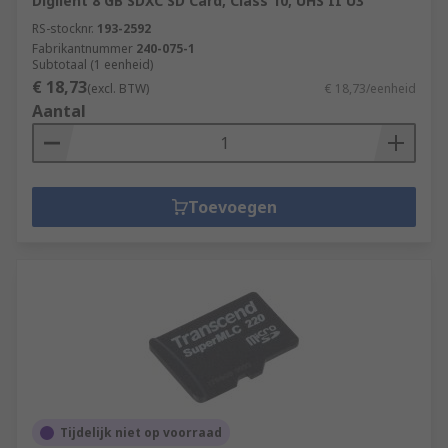
Digilent 8 GB SDXC SD Card, Class 10, UHS II U3
RS-stocknr.
193-2592
Fabrikantnummer
240-075-1
Subtotaal (1 eenheid)
€ 18,73
(excl. BTW)
€ 18,73/eenheid
Aantal
Toevoegen
Tijdelijk niet op voorraad