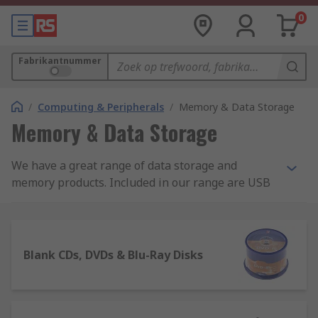
0
Fabrikantnummer
/
Computing & Peripherals
/
Memory & Data Storage
Memory & Data Storage
We have a great range of data storage and
memory products. Included in our range are USB
flash drives, card readers, memory sticks, hard
drives and SmartMedia cards, so you can make
the most of your PC's capabilities.
Blank CDs, DVDs & Blu-Ray Disks
Types of digital storage devices
Storage devices are available, in various high-