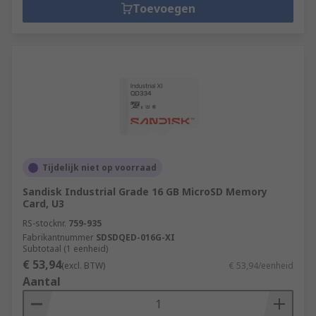
Toevoegen
Tijdelijk niet op voorraad
Sandisk Industrial Grade 16 GB MicroSD Memory
Card, U3
RS-stocknr.
759-935
Fabrikantnummer
SDSDQED-016G-XI
Subtotaal (1 eenheid)
€ 53,94
(excl. BTW)
€ 53,94/eenheid
Aantal