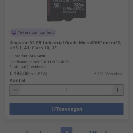
Tekort aan aanbod
Kingston 32 GB Industrial Grade MicroSDHC microSD,
UHS-I, A1, Class 10, U3
RS-stocknr.
243-6490
Fabrikantnummer
SDCIT2/32GBSP
Subtotaal (1 eenheid)
€ 192,08
(excl. BTW)
€ 192,08/eenheid
Aantal
Toevoegen
1
8
126