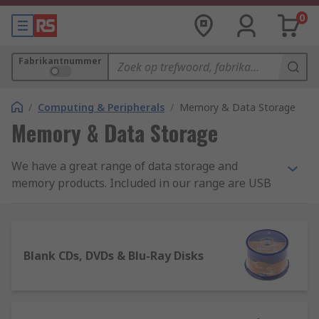
0
Fabrikantnummer
/
Computing & Peripherals
/
Memory & Data Storage
Memory & Data Storage
We have a great range of data storage and
memory products. Included in our range are USB
flash drives, card readers, memory sticks, hard
drives and SmartMedia cards, so you can make
the most of your PC's capabilities.
Blank CDs, DVDs & Blu-Ray Disks
Types of digital storage devices
Storage devices are available, in various high-