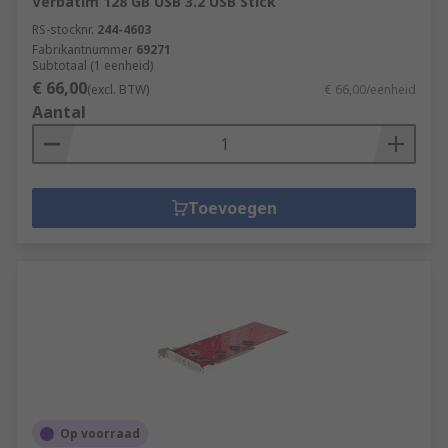
Verbatim 128 GB USB 3.2 USB Stick
RS-stocknr.
244-4603
Fabrikantnummer
69271
Subtotaal (1 eenheid)
€ 66,00
(excl. BTW)
€ 66,00/eenheid
Aantal
Toevoegen
Op voorraad