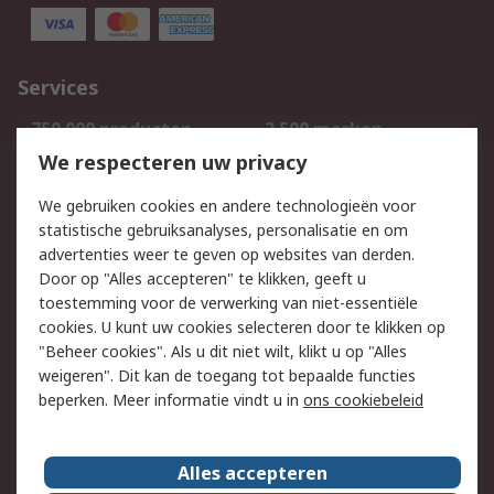
Services
750.000 producten
2.500 merken
Bestellen
Inkoopoplossingen
We respecteren uw privacy
Retouren
Technisch advies
We gebruiken cookies en andere technologieën voor
Track & Trace
statistische gebruiksanalyses, personalisatie en om
advertenties weer te geven op websites van derden.
Wettelijk
Door op "Alles accepteren" te klikken, geeft u
toestemming voor de verwerking van niet-essentiële
Cookiebeleid
Email veiligheid
cookies. U kunt uw cookies selecteren door te klikken op
Privacybeleid
Websitevoorwaarden
"Beheer cookies". Als u dit niet wilt, klikt u op "Alles
weigeren". Dit kan de toegang tot bepaalde functies
Algemene
beperken. Meer informatie vindt u in
ons cookiebeleid
verkoopvoorwaarden
Over RS
Alles accepteren