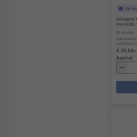
Op vo
Integral
microSD, 
RS-stocknr.
Fabrikantn
Subtotaal (
€ 20,04
(e
Aantal