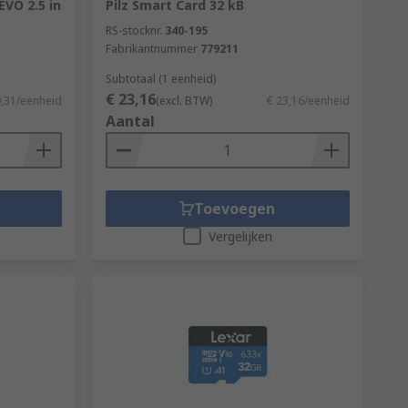
VO 2.5 in
Pilz Smart Card 32 kB
RS-stocknr.
340-195
Fabrikantnummer
779211
Subtotaal (1 eenheid)
€ 23,16
0,31/eenheid
(excl. BTW)
€ 23,16/eenheid
Aantal
Toevoegen
Vergelijken