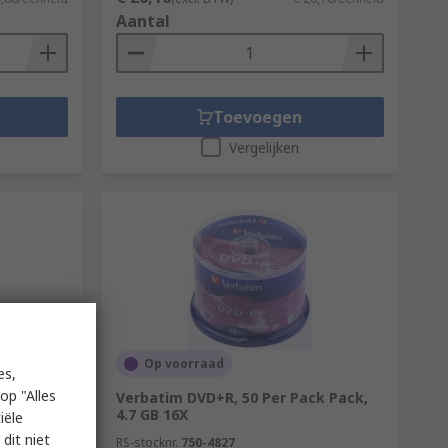
Aantal
Toevoegen
Vergelijken
Op voorraad
es,
op "Alles
icroSD,
Verbatim DVD+R, 50 Per Pack Pack,
4.7 GB 16X
iële
dit niet
RS-stocknr.
750-4827