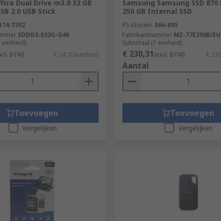
ltra Dual Drive m3.0 32 GB
Samsung Samsung SSD 870 E
USB 2.0 USB Stick
250 GB Internal SSD
174-7352
RS-stocknr.
566-895
ummer
SDDD3-032G-G46
Fabrikantnummer
MZ-77E250B/EU
1 eenheid)
Subtotaal (1 eenheid)
€ 230,31
xcl. BTW)
€ 24,70/eenheid
(excl. BTW)
€ 23
Aantal
Toevoegen
Toevoegen
Vergelijken
Vergelijken