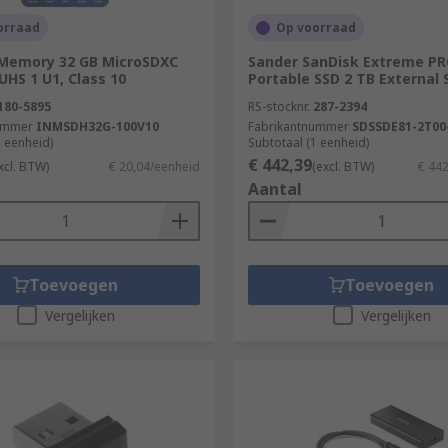
orraad
Op voorraad
 Memory 32 GB MicroSDXC
Sander SanDisk Extreme P
UHS 1 U1, Class 10
Portable SSD 2 TB External 
180-5895
RS-stocknr.
287-2394
ummer
INMSDH32G-100V10
Fabrikantnummer
SDSSDE81-2T00
1 eenheid)
Subtotaal (1 eenheid)
€ 442,39
xcl. BTW)
€ 20,04/eenheid
(excl. BTW)
€ 44
Aantal
Toevoegen
Toevoegen
Vergelijken
Vergelijken