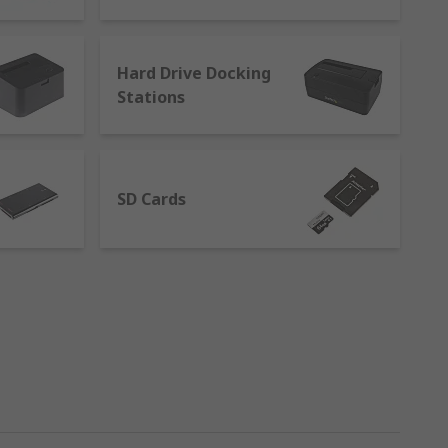
tions. The main types of storage devices
Hard Drive Docking
Stations
SD Cards