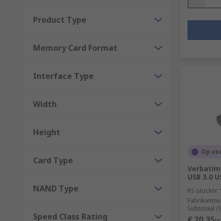
Product Type
Memory Card Format
Interface Type
Width
Height
Op vo
Card Type
Verbatim 
USB 3.0 U
NAND Type
RS-stocknr.
Fabrikantn
Subtotaal (
Speed Class Rating
€ 20,35
(e