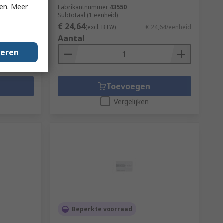
ken. Meer
Fabrikantnummer
43550
Subtotaal (1 eenheid)
€ 24,64
7,96/eenheid
(excl. BTW)
€ 24,64/eenheid
Aantal
geren
Toevoegen
Vergelijken
Beperkte voorraad