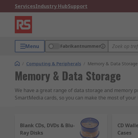
Services
Industry Hub
Support
Menu
Fabrikantnummer
/
Computing & Peripherals
/
Memory & Data Storage
Memory & Data Storage
We have a great range of data storage and memory pro
SmartMedia cards, so you can make the most of your P
Types of digital storage devices
Blank CDs, DVDs & Blu-
CD Wall
Storage devices are available, in various high-per
Ray Disks
Cases
types of memory are possible to read from and can b