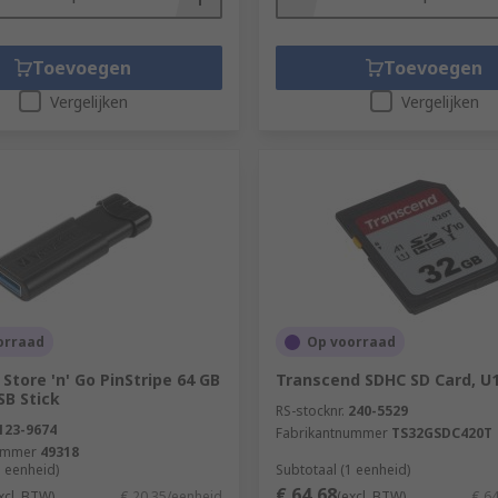
Toevoegen
Toevoegen
Vergelijken
Vergelijken
orraad
Op voorraad
Store 'n' Go PinStripe 64 GB
Transcend SDHC SD Card, U1
SB Stick
RS-stocknr.
240-5529
123-9674
Fabrikantnummer
TS32GSDC420T
ummer
49318
1 eenheid)
Subtotaal (1 eenheid)
€ 64,68
xcl. BTW)
€ 20,35/eenheid
(excl. BTW)
€ 6