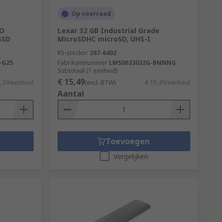
Op voorraad
RO
Lexar 32 GB Industrial Grade
SSD
MicroSDHC microSD, UHS-I
RS-stocknr.
267-6402
-G25
Fabrikantnummer
LMS0633032G-BNNNG
Subtotaal (1 eenheid)
€ 15,49
2,39/eenheid
(excl. BTW)
€ 15,49/eenheid
Aantal
Toevoegen
Vergelijken