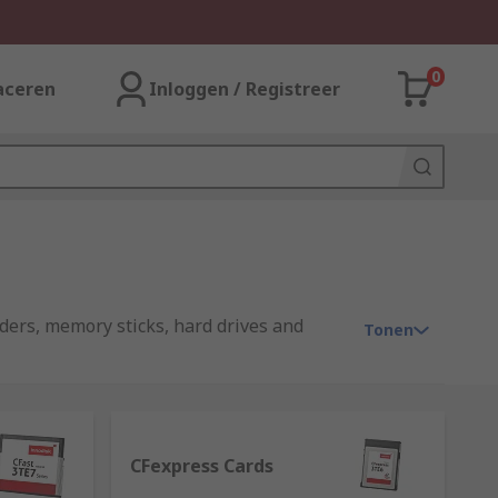
0
aceren
Inloggen / Registreer
ders, memory sticks, hard drives and
Tonen
 Ram (SRAM) or Dynamic RAM (DRAM), these
CFexpress Cards
c and Static ram are the need for a