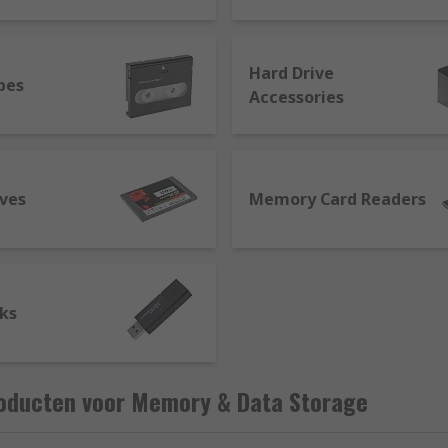
ake the static memory a preferable choice for some applica
Hard Drive
pes
Accessories
ives
Memory Card Readers
cks
oducten voor Memory & Data Storage