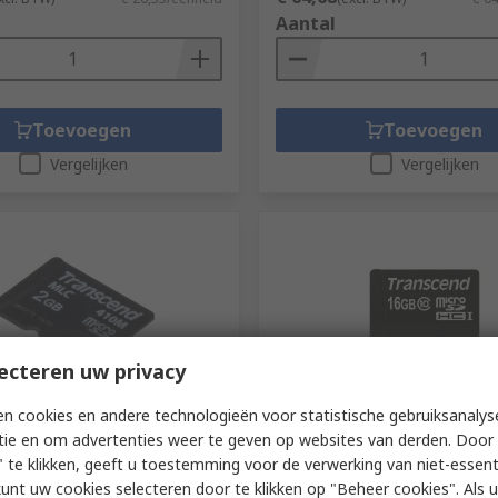
Aantal
Toevoegen
Toevoegen
Vergelijken
Vergelijken
ecteren uw privacy
orraad
Tekort aan aanbod
n cookies en andere technologieën voor statistische gebruiksanalys
tie en om advertenties weer te geven op websites van derden. Door 
 Industrial Grade MicroSD,
Transcend 16 GB MicroSD m
oSD, Class 10 UHS I
Class 10
 te klikken, geeft u toestemming voor de verwerking van niet-essent
kunt uw cookies selecteren door te klikken op "Beheer cookies". Als u 
240-5512
RS-stocknr.
187-1722