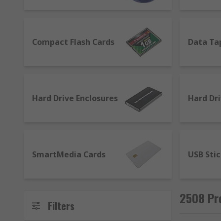
periodic refresh of dynamic memory, which can also m
that we are offering include:
Compact Flash Cards
Compact Flash Cards
Data Ta
Data Tapes
Desktop Hard Drives
External Hard Drives
Hard Drive Enclosures
Hard Dr
Floppy Disk Drives
Internal Hard Drives
Memory Card Readers
Nas Drives, SD Cards
SmartMedia Cards
USB Sti
SmartMedia Cards
Solid State Hard Drives (SSD)
2508 Pr
USB Sticks
Filters