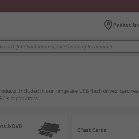
Pakket tr
ducts. Included in our range are USB flash drives, card rea
C's capabilities.
ets & DVD
formance types. Such asrandom access memory (RAM), Static
CFast Cards
e written to randomly. The main differences between Dynami