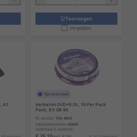
Toevoegen
Vergelijken
Op voorraad
, A1
Verbatim DVD+R DL, 10 Per Pack
Pack, 8.5 GB 8X
RS-stocknr.
750-4833
Fabrikantnummer
43666
Subtotaal (1 eenheid)
€ 26,10
4,68/eenheid
(excl. BTW)
€ 26,10/eenheid