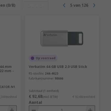
en (0/8)
Opnieuw
5
van
126
Op voorraad
x 44 mm
Verbatim 64 GB USB 2.0 USB Stick
 22 mm -
RS-stocknr.
244-4623
Fabrikantnummer
98666
CATOR-N1
Subtotaal (1 eenheid)
€ 92,68
7,34/eenheid
(excl. BTW)
€ 92,68/eenheid
Aantal