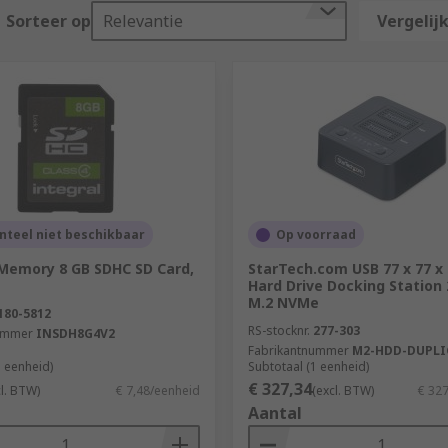
Sorteer op
Relevantie
Vergelijk
teel niet beschikbaar
Op voorraad
 Memory 8 GB SDHC SD Card,
StarTech.com USB 77 x 77 
Hard Drive Docking Station
M.2 NVMe
180-5812
RS-stocknr.
277-303
ummer
INSDH8G4V2
Fabrikantnummer
M2-HDD-DUPLI
1 eenheid)
Subtotaal (1 eenheid)
€ 327,34
cl. BTW)
€ 7,48/eenheid
(excl. BTW)
€ 32
Aantal