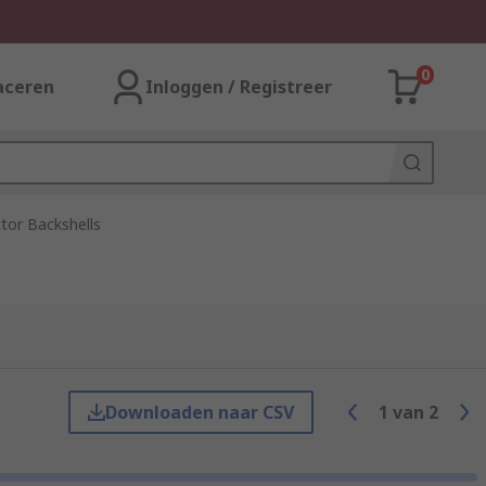
0
aceren
Inloggen / Registreer
or Backshells
Downloaden naar CSV
1
van
2