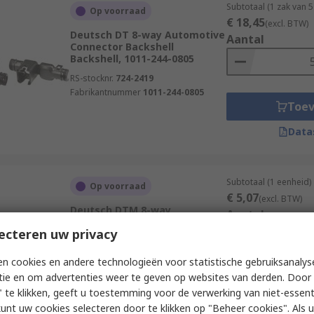
Subtotaal (1 zak van 
Op voorraad
€ 18,45
(excl. BTW)
Deutsch DT 8-way Automotive
Aantal
Connector Backshell
Backshell, 1011-244-0805
RS-stocknr.
724-2419
Fabrikantnummer
1011-244-0805
Toe
Data
Subtotaal (1 eenheid)
Op voorraad
€ 5,07
(excl. BTW)
Deutsch DTM 8-way
Aantal
Automotive Connector
ecteren uw privacy
Backshell Housing, DTM06-
08SA
n cookies en andere technologieën voor statistische gebruiksanalys
RS-stocknr.
349-905
tie en om advertenties weer te geven op websites van derden. Door 
Fabrikantnummer
DTM06-08SA
Toe
 te klikken, geeft u toestemming voor de verwerking van niet-essent
Data
kunt uw cookies selecteren door te klikken op "Beheer cookies". Als u 