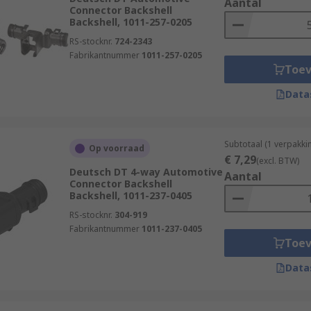
Aantal
Connector Backshell
Backshell, 1011-257-0205
RS-stocknr.
724-2343
Fabrikantnummer
1011-257-0205
Toe
Data
Subtotaal (1 verpakki
Op voorraad
€ 7,29
(excl. BTW)
Deutsch DT 4-way Automotive
Aantal
Connector Backshell
Backshell, 1011-237-0405
RS-stocknr.
304-919
Fabrikantnummer
1011-237-0405
Toe
Data