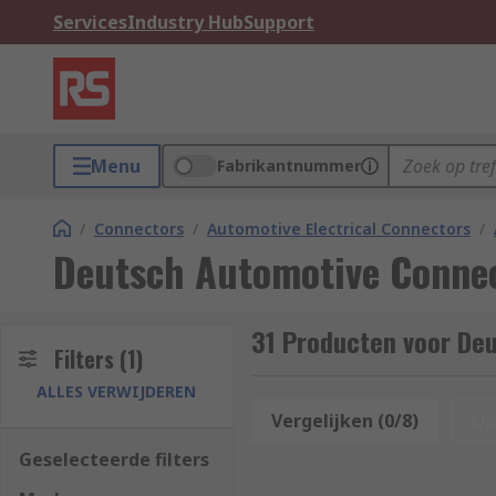
Services
Industry Hub
Support
Menu
Fabrikantnummer
/
Connectors
/
Automotive Electrical Connectors
/
Deutsch Automotive Connec
31 Producten voor De
Filters
(1)
ALLES VERWIJDEREN
Vergelijken (0/8)
Op
Geselecteerde filters