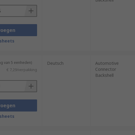
voegen
sheets
ng van 5 eenheden)
Deutsch
Automotive
Connector
€ 7,29/verpakking
Backshell
voegen
sheets