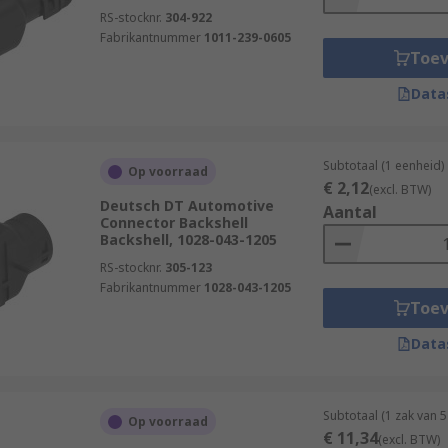
RS-stocknr.
304-922
Fabrikantnummer
1011-239-0605
Toe
Data
Subtotaal (1 eenheid)
Op voorraad
€ 2,12
(excl. BTW)
Deutsch DT Automotive
Aantal
Connector Backshell
Backshell, 1028-043-1205
RS-stocknr.
305-123
Fabrikantnummer
1028-043-1205
Toe
Data
Subtotaal (1 zak van 
Op voorraad
€ 11,34
(excl. BTW)