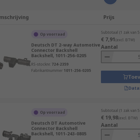
mschrijving
Prijs
Subtotaal (1 zak van 
Op voorraad
€ 7,91
(excl. BTW)
Deutsch DT 2-way Automotive
Aantal
Connector Backshell
Backshell, 1011-256-0205
RS-stocknr.
724-2359
Fabrikantnummer
1011-256-0205
Toe
Data
Subtotaal (1 zak van 
Op voorraad
€ 19,98
(excl. BTW)
Deutsch DT Automotive
Aantal
Connector Backshell
Backshell, 1011-243-0805