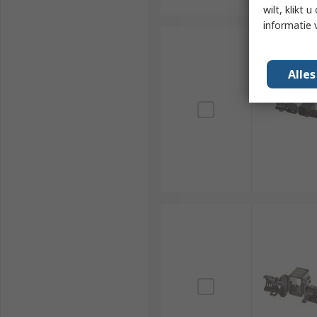
wilt, klikt
informatie 
Alle