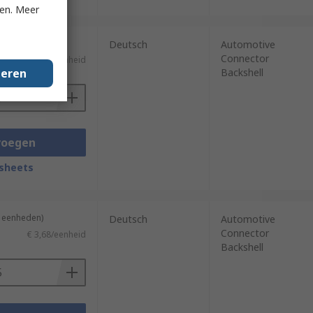
ken. Meer
5 eenheden)
Deutsch
Automotive
Connector
€ 4,646/eenheid
geren
Backshell
voegen
sheets
5 eenheden)
Deutsch
Automotive
Connector
€ 3,68/eenheid
Backshell