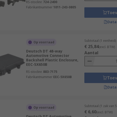
RS-stocknr.
724-2400
Fabrikantnummer
1011-243-0805
Toe
Data
Subtotaal (1 eenheid)
Op voorraad
€ 25,84
(excl. BTW)
Deutsch DT 48-way
Aantal
Automotive Connector
Backshell Plastic Enclosure,
EEC-5X650B
RS-stocknr.
883-7175
Fabrikantnummer
EEC-5X650B
Toe
Data
Subtotaal (1 zak van 
Op voorraad
€ 6,60
(excl. BTW)
Deutsch DT Automotive