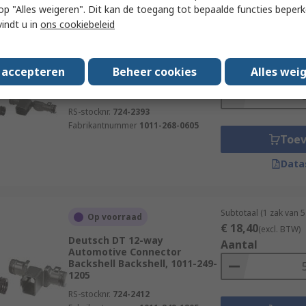
 u op "Alles weigeren". Dit kan de toegang tot bepaalde functies beper
vindt u in
ons cookiebeleid
Subtotaal (1 zak van 
Op voorraad
€ 23,23
(excl. BTW)
Deutsch DT 6-way Automotive
s accepteren
Beheer cookies
Alles wei
Aantal
Connector Backshell
Backshell, 1011-268-0605
RS-stocknr.
724-2393
Fabrikantnummer
1011-268-0605
Toe
Data
Subtotaal (1 zak van 
Op voorraad
€ 18,40
(excl. BTW)
Deutsch DT 12-way
Aantal
Automotive Connector
Backshell Backshell, 1011-249-
1205
RS-stocknr.
724-2412