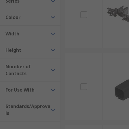
Series
Colour
Width
Height
Number of
Contacts
For Use With
Standards/Approva
ls