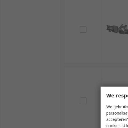
We resp
We gebruike
personalisa
accepteren"
cookies. U 