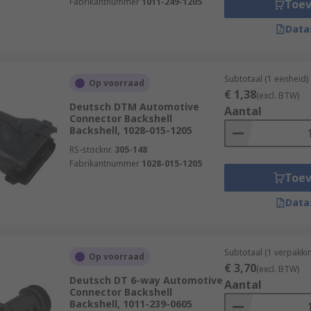
Fabrikantnummer
1011-249-1205
Toe
Data
Subtotaal (1 eenheid)
Op voorraad
€ 1,38
(excl. BTW)
Deutsch DTM Automotive
Aantal
Connector Backshell
Backshell, 1028-015-1205
RS-stocknr.
305-148
Fabrikantnummer
1028-015-1205
Toe
Data
Subtotaal (1 verpakki
Op voorraad
€ 3,70
(excl. BTW)
Deutsch DT 6-way Automotive
Aantal
Connector Backshell
Backshell, 1011-239-0605