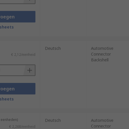
voegen
sheets
Deutsch
Automotive
Connector
€ 2,12/eenheid
Backshell
voegen
sheets
5 eenheden)
Deutsch
Automotive
Connector
€ 2,268/eenheid