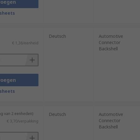
voegen
sheets
Deutsch
Automotive
Connector
€ 1,38/eenheid
Backshell
voegen
sheets
ng van 2 eenheden)
Deutsch
Automotive
Connector
€ 3,70/verpakking
Backshell