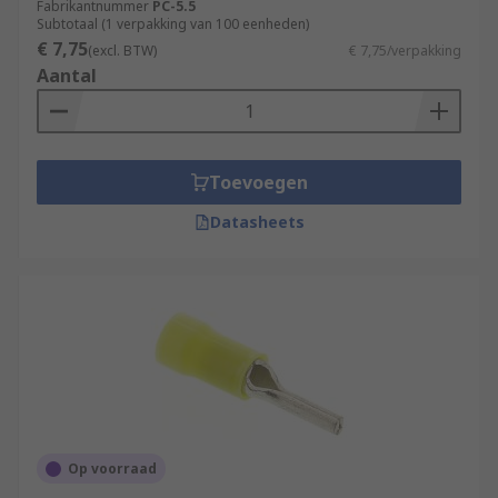
Fabrikantnummer
PC-5.5
Subtotaal (1 verpakking van 100 eenheden)
€ 7,75
(excl. BTW)
€ 7,75/verpakking
Aantal
Toevoegen
Datasheets
Op voorraad