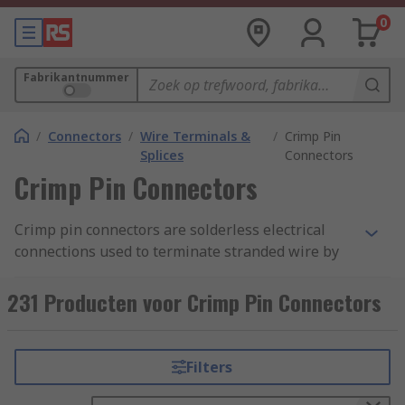
0
Fabrikantnummer
/
Connectors
/
Wire Terminals &
/
Crimp Pin
Splices
Connectors
Crimp Pin Connectors
Crimp pin connectors are solderless electrical
connections used to terminate stranded wire by
inserting the stripped end of the wire into part of
the terminal. The crimped end has a single pin
231 Producten voor Crimp Pin Connectors
and can be connected with other pins or inserted
separately into an appropriate receptacle.
Filters
What are crimp pin connectors used for?