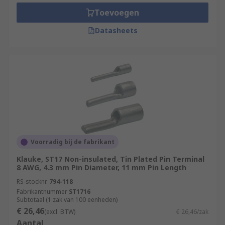
cradled.
Toevoegen
Open-barrel crimp pin connectors are
Datasheets
preferred for automation as there is no
need to funnel stranded wire into the
narrow opening of a barrel terminal.
Voorradig bij de fabrikant
Klauke, ST17 Non-insulated, Tin Plated Pin Terminal
8 AWG, 4.3 mm Pin Diameter, 11 mm Pin Length
RS-stocknr.
794-118
Fabrikantnummer
ST1716
Subtotaal (1 zak van 100 eenheden)
€ 26,46
(excl. BTW)
€ 26,46/zak
Aantal