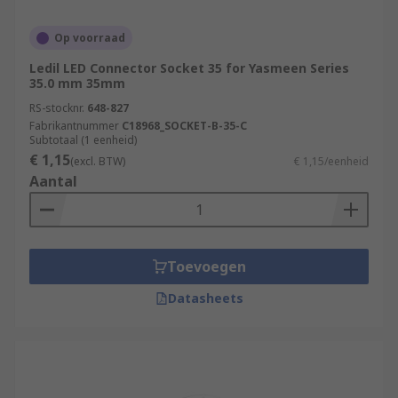
Op voorraad
Ledil LED Connector Socket 35 for Yasmeen Series
35.0 mm 35mm
RS-stocknr.
648-827
Fabrikantnummer
C18968_SOCKET-B-35-C
Subtotaal (1 eenheid)
€ 1,15
(excl. BTW)
€ 1,15/eenheid
Aantal
Toevoegen
Datasheets