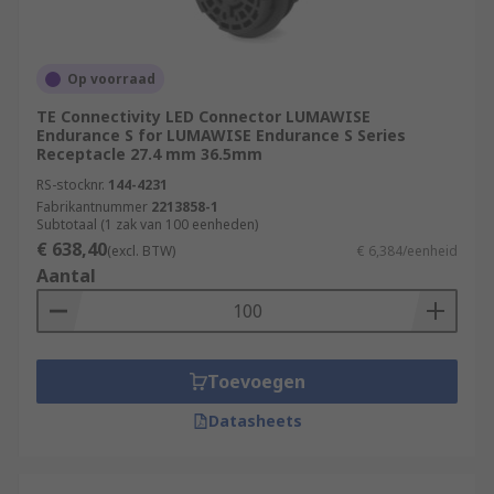
Op voorraad
TE Connectivity LED Connector LUMAWISE
Endurance S for LUMAWISE Endurance S Series
Receptacle 27.4 mm 36.5mm
RS-stocknr.
144-4231
Fabrikantnummer
2213858-1
Subtotaal (1 zak van 100 eenheden)
€ 638,40
(excl. BTW)
€ 6,384/eenheid
Aantal
Toevoegen
Datasheets