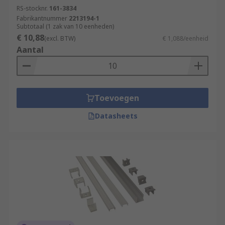
RS-stocknr.
161-3834
Fabrikantnummer
2213194-1
Subtotaal (1 zak van 10 eenheden)
€ 10,88
(excl. BTW)
€ 1,088/eenheid
Aantal
Toevoegen
Datasheets