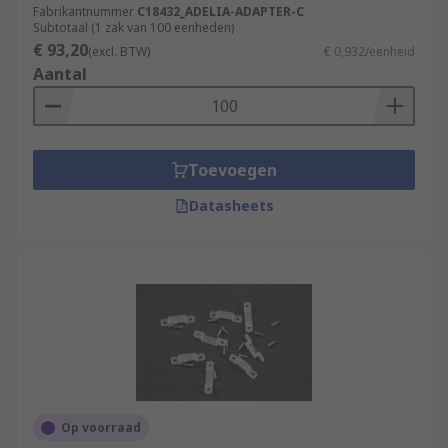
Fabrikantnummer
C18432_ADELIA-ADAPTER-C
Subtotaal (1 zak van 100 eenheden)
€ 93,20
(excl. BTW)
€ 0,932/eenheid
Aantal
Toevoegen
Datasheets
Op voorraad