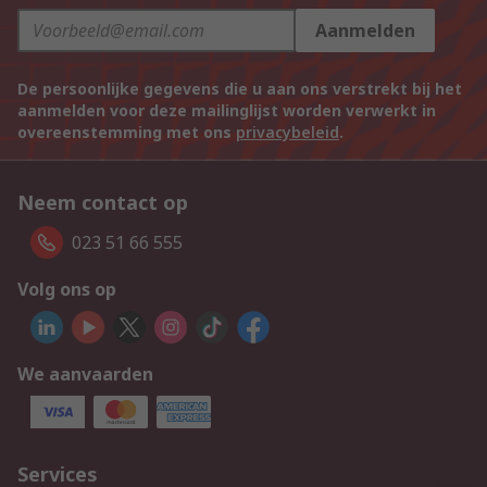
Aanmelden
De persoonlijke gegevens die u aan ons verstrekt bij het
aanmelden voor deze mailinglijst worden verwerkt in
overeenstemming met ons
privacybeleid
.
Neem contact op
023 51 66 555
Volg ons op
We aanvaarden
Services