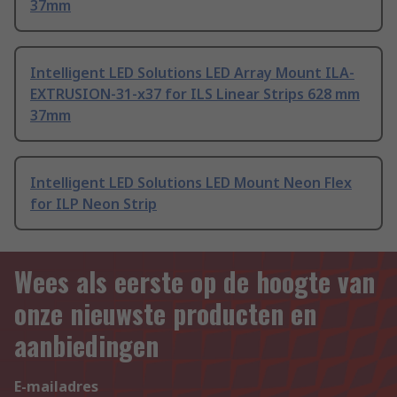
37mm
Intelligent LED Solutions LED Array Mount ILA-
EXTRUSION-31-x37 for ILS Linear Strips 628 mm
37mm
Intelligent LED Solutions LED Mount Neon Flex
for ILP Neon Strip
Wees als eerste op de hoogte van
onze nieuwste producten en
aanbiedingen
E-mailadres