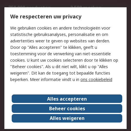
750.000 producten
2.500 merken
Bestellen
Inkoopoplossingen
We respecteren uw privacy
Retouren
Technisch advies
We gebruiken cookies en andere technologieën voor
Track & Trace
statistische gebruiksanalyses, personalisatie en om
advertenties weer te geven op websites van derden.
Wettelijk
Door op "Alles accepteren" te klikken, geeft u
toestemming voor de verwerking van niet-essentiële
Cookiebeleid
Email veiligheid
cookies. U kunt uw cookies selecteren door te klikken op
Privacybeleid
Websitevoorwaarden
"Beheer cookies". Als u dit niet wilt, klikt u op "Alles
weigeren". Dit kan de toegang tot bepaalde functies
Algemene
beperken. Meer informatie vindt u in
ons cookiebeleid
verkoopvoorwaarden
Over RS
Alles accepteren
RS Group
Over ons
Beheer cookies
RS wereldwijd
Werken bij RS
Alles weigeren
ESG