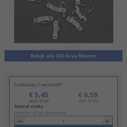
Bekijk alle LED Array Mounts
Subtotaal (1 eenheid)*
€ 5,45
€ 6,59
(excl. BTW)
(incl. BTW)
Add
Aantal stuks
to
selecteer of typ hoeveelheid
Basket