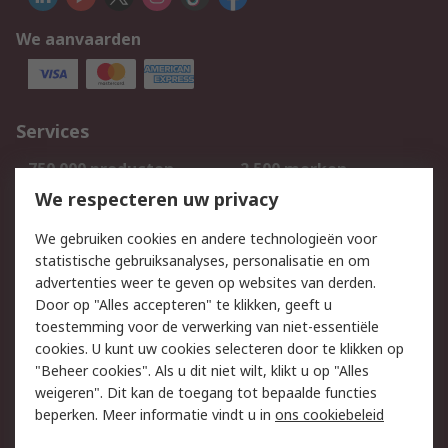
We aanvaarden
Services
750.000 producten
2.500 merken
Bestellen
Inkoopoplossingen
We respecteren uw privacy
Retouren
Technisch advies
We gebruiken cookies en andere technologieën voor
Track & Trace
statistische gebruiksanalyses, personalisatie en om
advertenties weer te geven op websites van derden.
Wettelijk
Door op "Alles accepteren" te klikken, geeft u
toestemming voor de verwerking van niet-essentiële
Cookiebeleid
Email veiligheid
cookies. U kunt uw cookies selecteren door te klikken op
Privacybeleid
Websitevoorwaarden
"Beheer cookies". Als u dit niet wilt, klikt u op "Alles
weigeren". Dit kan de toegang tot bepaalde functies
Algemene
beperken. Meer informatie vindt u in
ons cookiebeleid
verkoopvoorwaarden