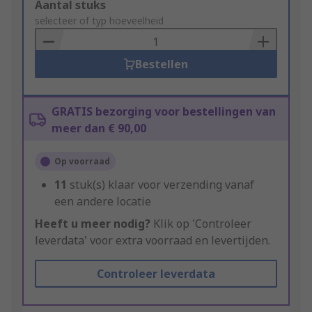
Add
Aantal stuks
to
selecteer of typ hoeveelheid
Basket
Bestellen
GRATIS bezorging voor bestellingen van
meer dan € 90,00
Op voorraad
11
stuk(s) klaar voor verzending vanaf
een andere locatie
Heeft u meer nodig?
Klik op 'Controleer
leverdata' voor extra voorraad en levertijden.
Controleer leverdata