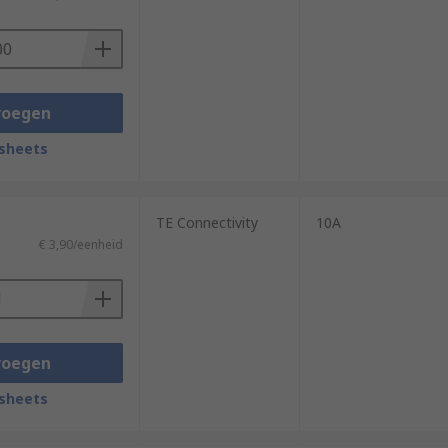
ars, vans, buses, and boats.
voegen
sheets
TE Connectivity
10A
€ 3,90/eenheid
voegen
sheets