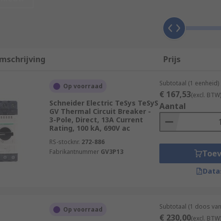
on against overcurrent than a simple fuse. Fuses simply bu
mschrijving
Prijs
sed to break the flow of current in automotive circuits, in o
Subtotaal (1 eenheid)
Op voorraad
€ 167,53
ws for smaller overcurrents over a longer period of time, but 
(excl. BTW
Schneider Electric TeSys TeSyS
Aantal
 there will be a small overcurrent each time the engine is sw
GV Thermal Circuit Breaker -
3-Pole, Direct, 13A Current
Rating, 100 kA, 690V ac
used for?
RS-stocknr.
272-886
Fabrikantnummer
GV3P13
Toe
 in distribution boards. They make up part of the subsidiary
Data
 used for?
Subtotaal (1 doos va
Op voorraad
€ 230,00
(excl. BTW