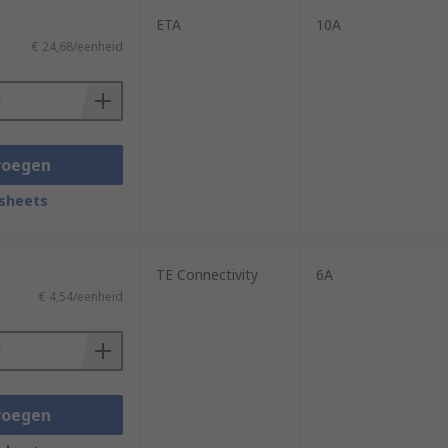
ETA
10A
€ 24,68/eenheid
voegen
sheets
TE Connectivity
6A
€ 4,54/eenheid
voegen