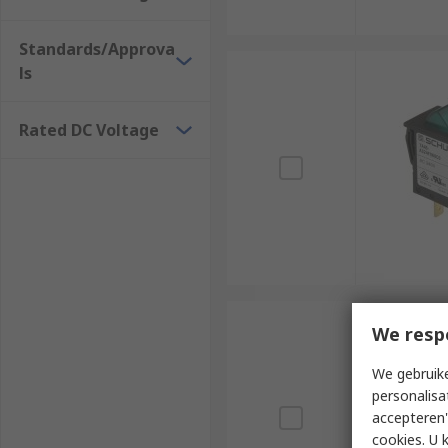
Standards/Approva
ls
Rated DC Voltage
We resp
We gebruike
personalisa
accepteren"
cookies. U 