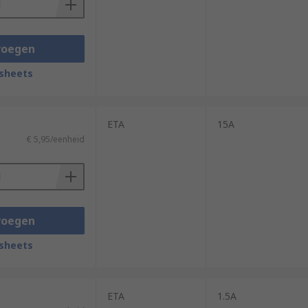
voegen
sheets
ETA
15A
€ 5,95/eenheid
voegen
sheets
ETA
1.5A