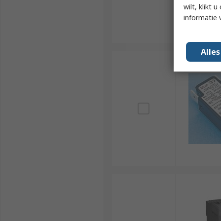
wilt, klikt
informatie 
Alle