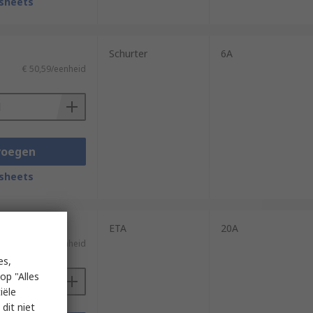
sheets
Schurter
6A
€ 50,59/eenheid
voegen
sheets
ETA
20A
€ 25,24/eenheid
es,
op "Alles
iële
dit niet