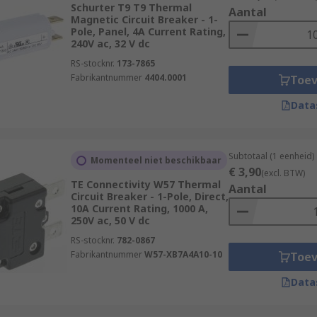
ct electrical networks in most types of vehicles, including c
Schurter T9 T9 Thermal
Aantal
Magnetic Circuit Breaker - 1-
Pole, Panel, 4A Current Rating,
240V ac, 32 V dc
RS-stocknr.
173-7865
Fabrikantnummer
4404.0001
Toe
Data
Subtotaal (1 eenheid)
Momenteel niet beschikbaar
€ 3,90
(excl. BTW)
TE Connectivity W57 Thermal
Aantal
Circuit Breaker - 1-Pole, Direct,
10A Current Rating, 1000 A,
250V ac, 50 V dc
RS-stocknr.
782-0867
Fabrikantnummer
W57-XB7A4A10-10
Toe
Data