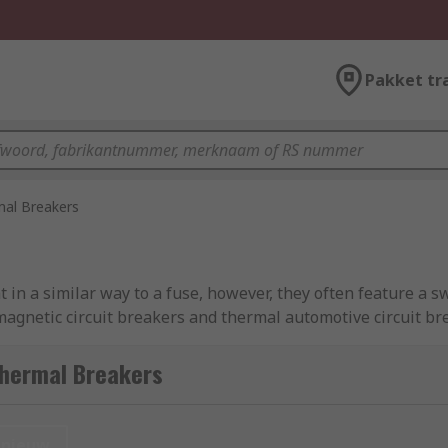
Pakket tr
al Breakers
in a similar way to a fuse, however, they often feature a sw
gnetic circuit breakers and thermal automotive circuit br
Thermal Breakers
t provide protection against overcurrent in circuits. Circui
an overload or short circuit is detected. Thermal magnetic ci
nieuw