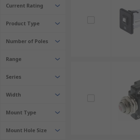
Thermal automotive circuit breakers are used to prote
Current Rating
Product Type
Number of Poles
Range
Series
Width
Mount Type
Mount Hole Size