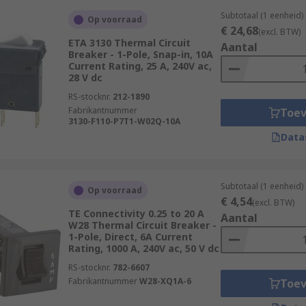
Subtotaal (1 eenheid)
Op voorraad
€ 24,68
(excl. BTW)
ETA 3130 Thermal Circuit
Aantal
Breaker - 1-Pole, Snap-in, 10A
Current Rating, 25 A, 240V ac,
28 V dc
RS-stocknr.
212-1890
Fabrikantnummer
Toe
3130-F110-P7T1-W02Q-10A
Data
Subtotaal (1 eenheid)
Op voorraad
€ 4,54
(excl. BTW)
TE Connectivity 0.25 to 20 A
Aantal
W28 Thermal Circuit Breaker -
1-Pole, Direct, 6A Current
Rating, 1000 A, 240V ac, 50 V dc
RS-stocknr.
782-6607
Fabrikantnummer
W28-XQ1A-6
Toe