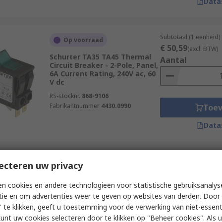
Data
Subtotaal (1 eenheid)
Op voorraad
€ 50,59
(excl. BTW)
Schurter TA35 TA45 Thermal
Aantal
Circuit Breaker - 2-Pole, Panel,
6A Current Rating, 240V ac, 60
V dc
RS-stocknr.
868-9106
Fabrikantnummer
4430.0990
Toe
Data
Subtotaal (1 eenheid)
ecteren uw privacy
Op voorraad
€ 25,24
(excl. BTW)
ETA 3120-N 3120-N Thermal
Aantal
n cookies en andere technologieën voor statistische gebruiksanalys
Circuit Breaker - 5-Pole, Screw,
tie en om advertenties weer te geven op websites van derden. Door 
20A Current Rating, 20 A, 240V
ac, 50 V dc
 te klikken, geeft u toestemming voor de verwerking van niet-essent
kunt uw cookies selecteren door te klikken op "Beheer cookies". Als u 
RS-stocknr.
210-2088