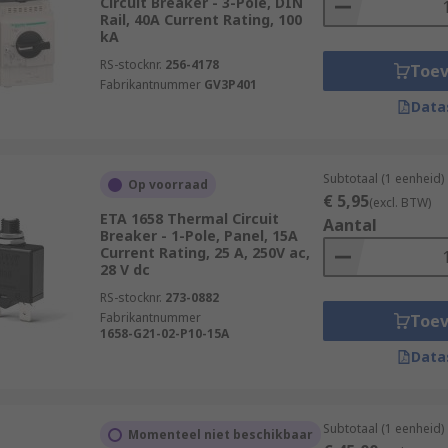
Circuit Breaker - 3-Pole, DIN
Rail, 40A Current Rating, 100
kA
RS-stocknr.
256-4178
Toe
Fabrikantnummer
GV3P401
Data
Subtotaal (1 eenheid)
Op voorraad
€ 5,95
(excl. BTW)
ETA 1658 Thermal Circuit
Aantal
Breaker - 1-Pole, Panel, 15A
Current Rating, 25 A, 250V ac,
28 V dc
RS-stocknr.
273-0882
Fabrikantnummer
Toe
1658-G21-02-P10-15A
Data
Subtotaal (1 eenheid)
Momenteel niet beschikbaar