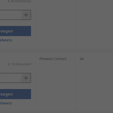
€ 45,00/eenheid
voegen
sheets
Phoenix Contact
6A
€ 19,42/eenheid
voegen
sheets