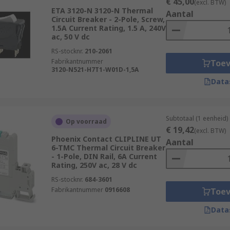
€ 45,00
(excl. BTW)
ETA 3120-N 3120-N Thermal
Aantal
Circuit Breaker - 2-Pole, Screw,
1.5A Current Rating, 1.5 A, 240V
ac, 50 V dc
RS-stocknr.
210-2061
Fabrikantnummer
Toe
3120-N521-H7T1-W01D-1,5A
Data
Subtotaal (1 eenheid)
Op voorraad
€ 19,42
(excl. BTW)
Phoenix Contact CLIPLINE UT
Aantal
6-TMC Thermal Circuit Breaker
- 1-Pole, DIN Rail, 6A Current
Rating, 250V ac, 28 V dc
RS-stocknr.
684-3601
Fabrikantnummer
0916608
Toe
Data