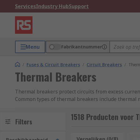
Services
Industry Hub
Support
Menu
Fabrikantnummer
/
Fuses & Circuit Breakers
/
Circuit Breakers
/
Therm
Thermal Breakers
Thermal breakers protect circuits from excess current 
Common types of thermal breakers include thermal ma
Types of Thermal Breakers
1518 Producten voor 
Filters
Thermal magnetic circuit breakers
are devices tha
electrical switch to disrupt the flow of current when 
Vergelijken (0/8)
Op