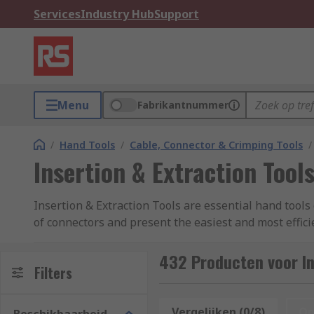
Services
Industry Hub
Support
Menu
Fabrikantnummer
/
Hand Tools
/
Cable, Connector & Crimping Tools
/
Insertion & Extraction Tool
Insertion & Extraction Tools are essential hand tools 
of connectors and present the easiest and most effic
RS range of extraction tools contains connector const
432 Producten voor In
How do Insertion and Extraction Tools Work
Filters
Extraction and Insertion tools can be simple manual
Vergelijken (0/8)
Op