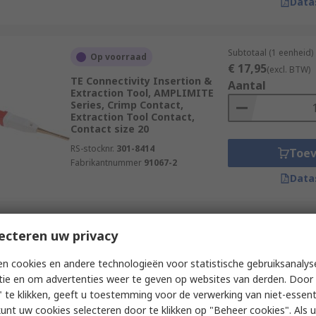
Data
Subtotaal (1 eenheid)
Op voorraad
€ 17,95
(excl. BTW)
TE Connectivity Insertion &
Aantal
Extraction Tool, AMPLIMITE
Series, Crimp Contact,
Extraction Tool Contact,
Contact size 20
RS-stocknr.
301-8414
Toe
Fabrikantnummer
91067-2
Data
Subtotaal (1 eenheid)
ecteren uw privacy
Op voorraad
€ 38,40
(excl. BTW)
HARTING Insertion &
Aantal
n cookies en andere technologieën voor statistische gebruiksanalys
Extraction Tool, TB Series,
tie en om advertenties weer te geven op websites van derden. Door 
Crimp Contact, Extraction &
Insertion Tool Contact,
 te klikken, geeft u toestemming voor de verwerking van niet-essent
Contact size 1.7 mm
kunt uw cookies selecteren door te klikken op "Beheer cookies". Als u 