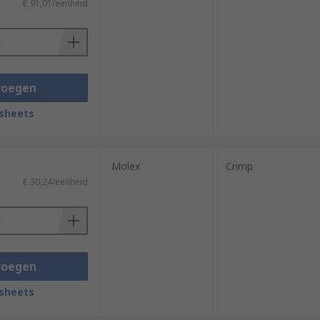
€ 91,01/eenheid
voegen
sheets
Molex
Crimp
€ 30,24/eenheid
voegen
sheets