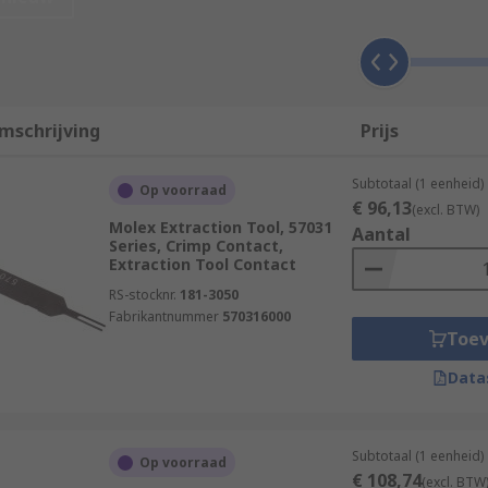
 levers that allow the tool to affix around contact and remov
mschrijving
Prijs
Subtotaal (1 eenheid)
Op voorraad
€ 96,13
(excl. BTW)
Molex Extraction Tool, 57031
Aantal
Series, Crimp Contact,
Extraction Tool Contact
RS-stocknr.
181-3050
Fabrikantnummer
570316000
Toe
Data
Subtotaal (1 eenheid)
Op voorraad
€ 108,74
(excl. BTW