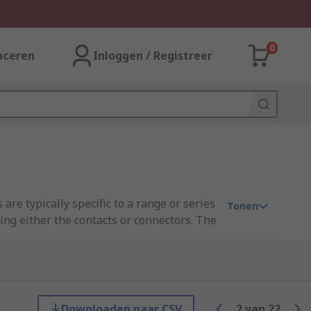
0
aceren
Inloggen / Registreer
are typically specific to a range or series
Tonen
ng either the contacts or connectors. The
 the requirements of the connector
Downloaden naar CSV
2
van
22