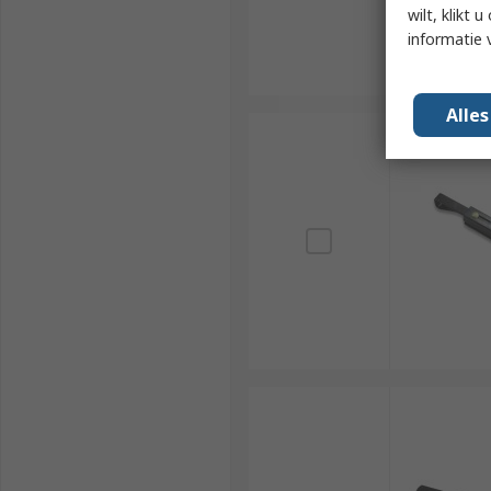
wilt, klikt
informatie 
Alle