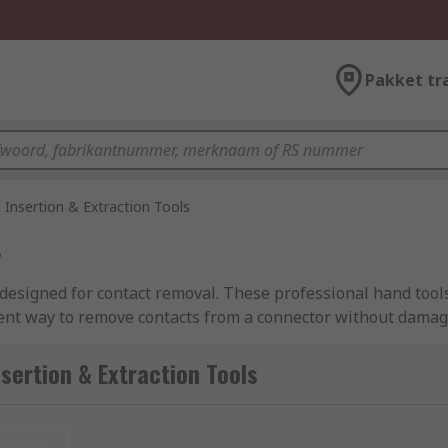
Pakket tr
Insertion & Extraction Tools
s
designed for contact removal. These professional hand tools 
ient way to remove contacts from a connector without damagi
ruction solutions for a variety of popular connector brands.
sertion & Extraction Tools
 tools or can have more complex working parts depending on
nieuw