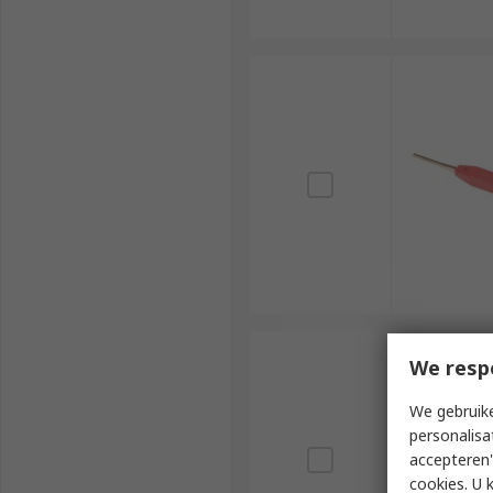
We resp
We gebruike
personalisa
accepteren"
cookies. U 