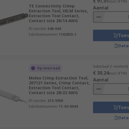
€ 91,01
(excl. BTW)
TE Connectivity Crimp
Aantal
Extraction Tool, HD.M Series,
Extraction Tool Contact,
Contact size 26/14 AWG
RS-stocknr.
548-044
Fabrikantnummer
1102855-1
Toe
Data
Subtotaal (1 eenheid)
Op voorraad
€ 30,24
(excl. BTW)
Molex Crimp Extraction Tool,
Aantal
207121 Series, Crimp Contact,
Extraction Tool Contact,
Contact size 28/22 AWG
RS-stocknr.
215-5900
Fabrikantnummer
11-03-0044
Toe
Data