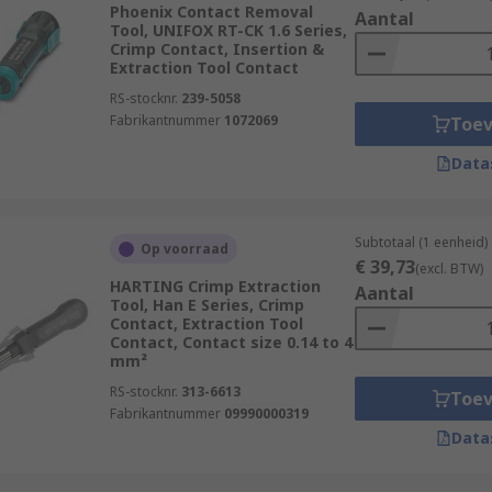
Phoenix Contact Removal
Aantal
Tool, UNIFOX RT-CK 1.6 Series,
Crimp Contact, Insertion &
Extraction Tool Contact
RS-stocknr.
239-5058
Fabrikantnummer
1072069
Toe
Data
Subtotaal (1 eenheid)
Op voorraad
€ 39,73
(excl. BTW)
HARTING Crimp Extraction
Aantal
Tool, Han E Series, Crimp
Contact, Extraction Tool
Contact, Contact size 0.14 to 4
mm²
RS-stocknr.
313-6613
Toe
Fabrikantnummer
09990000319
Data