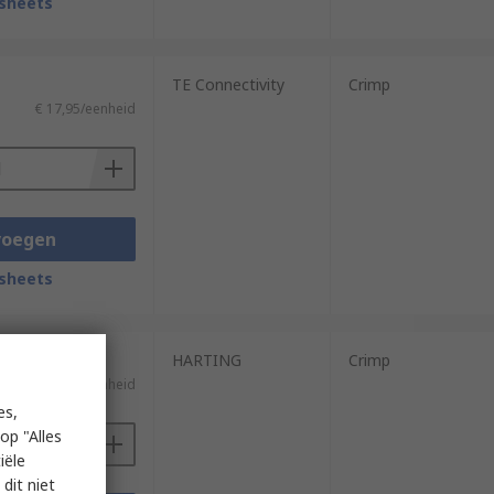
sheets
TE Connectivity
Crimp
€ 17,95/eenheid
voegen
sheets
HARTING
Crimp
€ 38,40/eenheid
es,
op "Alles
iële
dit niet