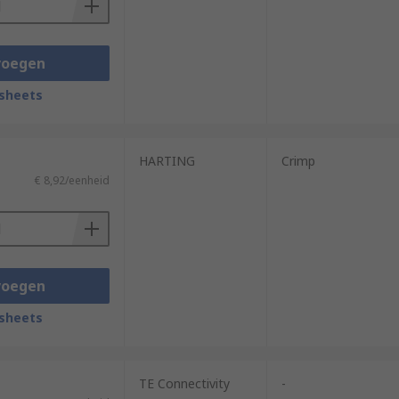
voegen
sheets
HARTING
Crimp
€ 8,92/eenheid
voegen
sheets
TE Connectivity
-