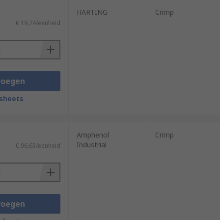
HARTING
Crimp
€ 19,74/eenheid
voegen
sheets
Amphenol
Crimp
Industrial
€ 96,63/eenheid
voegen