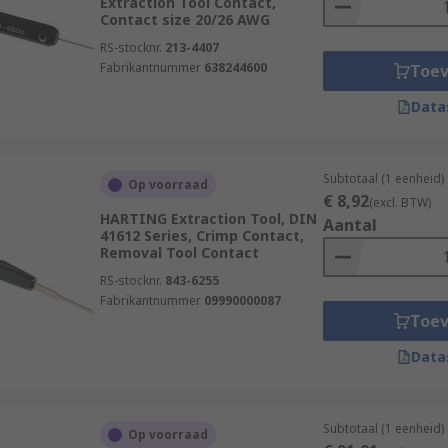
Extraction Tool Contact,
Contact size 20/26 AWG
RS-stocknr.
213-4407
Fabrikantnummer
638244600
Toe
Data
Subtotaal (1 eenheid)
Op voorraad
€ 8,92
(excl. BTW)
HARTING Extraction Tool, DIN
Aantal
41612 Series, Crimp Contact,
Removal Tool Contact
RS-stocknr.
843-6255
Fabrikantnummer
09990000087
Toe
Data
Subtotaal (1 eenheid)
Op voorraad