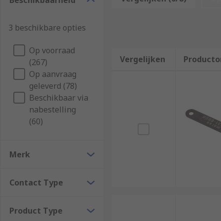
Beschikbaarheid
series. Some tools contain spring-activated buttons or
3 beschikbare opties
Op voorraad
Vergelijken
Producto
(267)
Op aanvraag
geleverd (78)
Beschikbaar via
nabestelling
(60)
Merk
Contact Type
Product Type