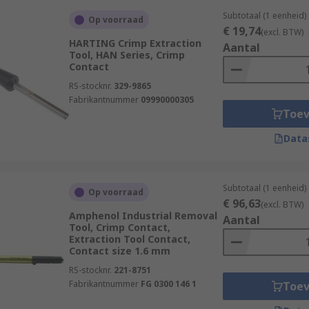
Subtotaal (1 eenheid)
Op voorraad
€ 19,74
(excl. BTW)
HARTING Crimp Extraction
Aantal
Tool, HAN Series, Crimp
Contact
RS-stocknr.
329-9865
Fabrikantnummer
09990000305
Toe
Data
Subtotaal (1 eenheid)
Op voorraad
€ 96,63
(excl. BTW)
Amphenol Industrial Removal
Aantal
Tool, Crimp Contact,
Extraction Tool Contact,
Contact size 1.6 mm
RS-stocknr.
221-8751
Fabrikantnummer
FG 0300 146 1
Toe