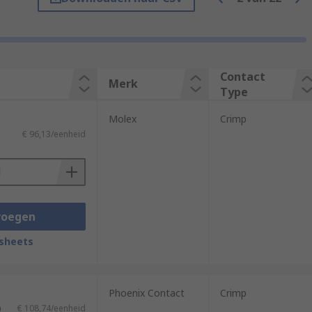
e or insert in an easy action.
Contact
Merk
Type
Molex
Crimp
€ 96,13/eenheid
voegen
sheets
Phoenix Contact
Crimp
)
€ 108,74/eenheid