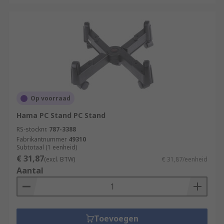
Op voorraad
Hama PC Stand PC Stand
RS-stocknr.
787-3388
Fabrikantnummer
49310
Subtotaal (1 eenheid)
€ 31,87
(excl. BTW)
€ 31,87/eenheid
Aantal
Toevoegen