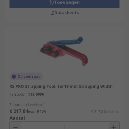
Toevoegen
• Combination Strapping Tool
Datasheets
Which application would you use it?
• Product Packaging
• Storage
• Pallet Strapping
Op voorraad
RS PRO Strapping Tool, for19 mm Strapping Width
RS-stocknr.
912-9096
Subtotaal (1 eenheid)
€ 217,84
(excl. BTW)
€ 217,84/eenheid
Aantal