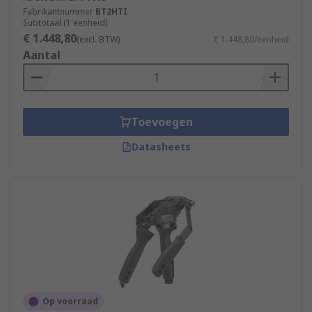
Fabrikantnummer
BT2HTI
Subtotaal (1 eenheid)
€ 1.448,80
(excl. BTW)
€ 1.448,80/eenheid
Aantal
Toevoegen
Datasheets
Op voorraad