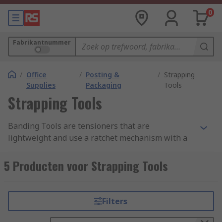
0
Fabrikantnummer
/
Office
/
Posting &
/
Strapping
Supplies
Packaging
Tools
Strapping Tools
Banding Tools are tensioners that are
lightweight and use a ratchet mechanism with a
gripper foot and are designed for polypropylene
strapping.
5 Producten voor Strapping Tools
How do they work?
Filters
Prior to using the Banding Tool, wrap plastic
strapping around the box, close the top handle