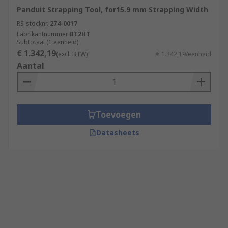
Panduit Strapping Tool, for15.9 mm Strapping Width
RS-stocknr.
274-0017
Fabrikantnummer
BT2HT
Subtotaal (1 eenheid)
€ 1.342,19
(excl. BTW)
€ 1.342,19/eenheid
Aantal
Toevoegen
Datasheets