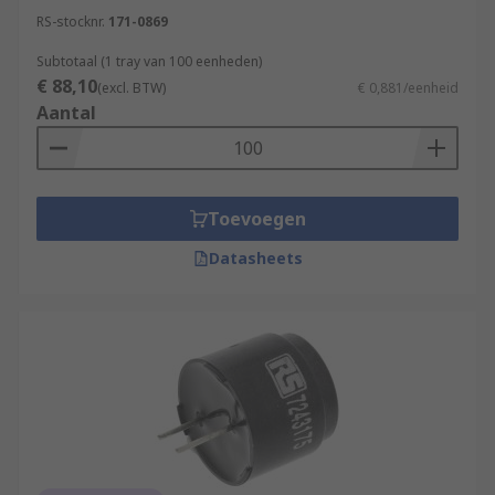
RS-stocknr.
171-0869
Subtotaal (1 tray van 100 eenheden)
€ 88,10
(excl. BTW)
€ 0,881/eenheid
Aantal
Toevoegen
Datasheets