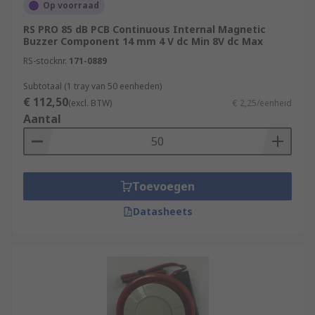
Op voorraad
RS PRO 85 dB PCB Continuous Internal Magnetic
Buzzer Component 14 mm 4 V dc Min 8V dc Max
RS-stocknr.
171-0889
Subtotaal (1 tray van 50 eenheden)
€ 112,50
(excl. BTW)
€ 2,25/eenheid
Aantal
Toevoegen
Datasheets