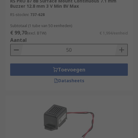
RS PRO 87 dB Surface Mount Continuous 7.1 mm
Buzzer 12.8 mm 3 V Min 8V Max
RS-stocknr.
737-628
Subtotaal (1 tube van 50 eenheden)
€ 99,70
(excl. BTW)
€ 1,994/eenheid
Aantal
Toevoegen
Datasheets