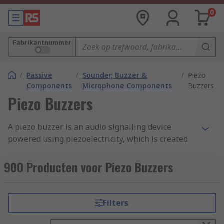
0
Fabrikantnummer
/
Passive
/
Sounder, Buzzer &
/
Piezo
Components
Microphone Components
Buzzers
Piezo Buzzers
A piezo buzzer is an audio signalling device
powered using piezoelectricity, which is created
using a material that generates an electric
charge when placed under mechanical stress.
900 Producten voor Piezo Buzzers
Piezo buzzers were invented by Japanese
manufacturers.
Filters
How do piezo buzzers work?