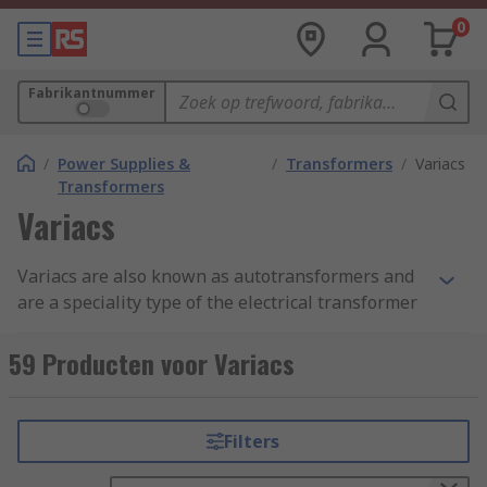
0
Fabrikantnummer
/
Power Supplies &
/
Transformers
/
Variacs
Transformers
Variacs
Variacs are also known as autotransformers and
are a speciality type of the electrical transformer
that consists only one winding. The winding acts
as both primary and secondary sides of the
59 Producten voor Variacs
transformer. The ordinary type of transformers
have 2 coils instead and they are not electrically
connected. The one winding resolution allows for
Filters
producing a smaller, lighter and cheaper
transformers than ordinary 2 winding ones. They