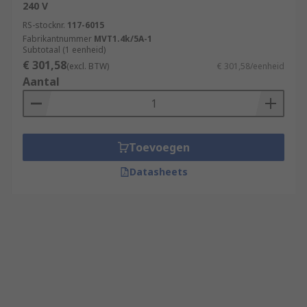
240 V
RS-stocknr.
117-6015
Fabrikantnummer
MVT1.4k/5A-1
Subtotaal (1 eenheid)
€ 301,58
(excl. BTW)
€ 301,58/eenheid
Aantal
Toevoegen
Datasheets