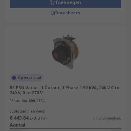
Toevoegen
• Audio systems – Autotransformers are used to
adapt speakers to constant- voltage distribution
Datasheets
and for matching impendence levels.
Op voorraad
RS PRO Variac, 1 Output, 1 Phase 1.92 kVA, 240 V 0 to
240 V, 0 to 270 V
RS-stocknr.
890-2780
Subtotaal (1 eenheid)
€ 443,84
(excl. BTW)
€ 443,84/eenheid
Aantal