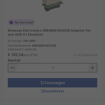
Op voorraad
Renesas Electronics R0E000010CKZ00 Adapter for
use with E1 Emulator
RS-stocknr.
250-5091
Fabrikantnummer
R0E000010CKZ00
Subtotaal (1 eenheid)
€ 102,54
(excl. BTW)
€ 102,54/eenheid
Aantal
Toevoegen
Datasheets