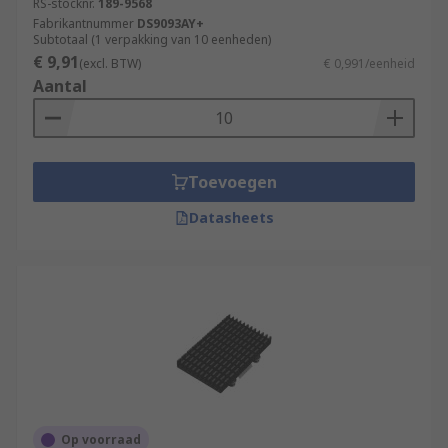
RS-stocknr.
189-9568
Fabrikantnummer
DS9093AY+
Subtotaal (1 verpakking van 10 eenheden)
€ 9,91
(excl. BTW)
€ 0,991/eenheid
Aantal
Toevoegen
Datasheets
Op voorraad