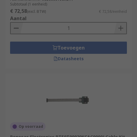
Subtotaal (1 eenheid)
€ 72,58
(excl. BTW)
€ 72,58/eenheid
Aantal
Toevoegen
Datasheets
Op voorraad
Renesas Electronics RTE0T00020KCAC0000J Cable Kit