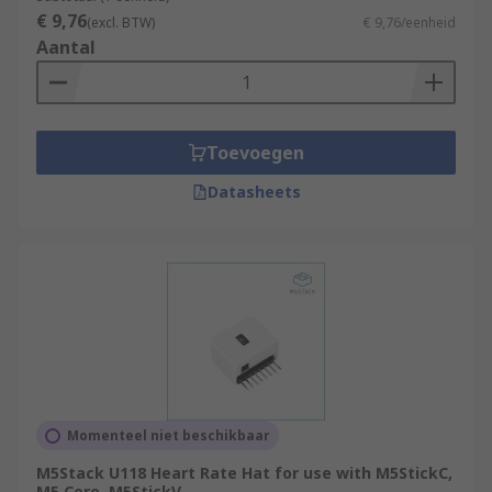
€ 9,76
(excl. BTW)
€ 9,76/eenheid
Aantal
Toevoegen
Datasheets
Momenteel niet beschikbaar
M5Stack U118 Heart Rate Hat for use with M5StickC,
M5 Core, M5StickV