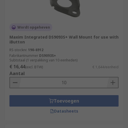
Wordt opgeheven
Maxim Integrated DS9093S+ Wall Mount for use with
iButton
RS-stocknr.
190-6912
Fabrikantnummer
DS9093S+
Subtotaal (1 verpakking van 10 eenheden)
€ 16,44
(excl. BTW)
€ 1,644/eenheid
Aantal
Toevoegen
Datasheets