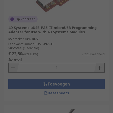
Op voorraad
4D Systems uUSB-PA5-II microUSB Programming
Adapter for use with 4D Systems Modules
RS-stocknr.
841-7872
Fabrikantnummer
uUSB-PA5-II
Subtotaal (1 eenheid)
€ 22,50
(excl. BTW)
€ 22,50/eenheid
Aantal
Toevoegen
Datasheets