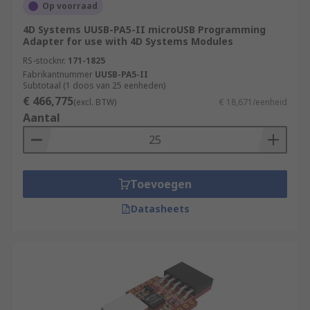
Op voorraad
4D Systems UUSB-PA5-II microUSB Programming
Adapter for use with 4D Systems Modules
RS-stocknr.
171-1825
Fabrikantnummer
UUSB-PA5-II
Subtotaal (1 doos van 25 eenheden)
€ 466,775
(excl. BTW)
€ 18,671/eenheid
Aantal
Toevoegen
Datasheets