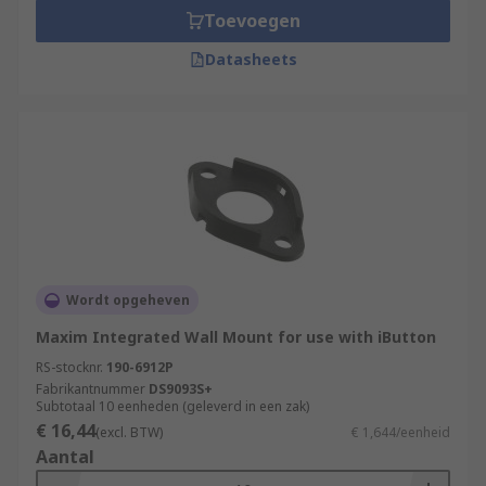
Toevoegen
Datasheets
Wordt opgeheven
Maxim Integrated Wall Mount for use with iButton
RS-stocknr.
190-6912P
Fabrikantnummer
DS9093S+
Subtotaal 10 eenheden (geleverd in een zak)
€ 16,44
(excl. BTW)
€ 1,644/eenheid
Aantal