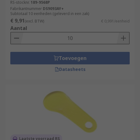
RS-stocknr.
189-9568P
Fabrikantnummer
DS9093AY+
Subtotaal 10 eenheden (geleverd in een zak)
€ 9,91
(excl. BTW)
€ 0,991/eenheid
Aantal
Toevoegen
Datasheets
Laatste voorraad RS