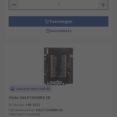
Toevoegen
Datasheets
Laatste voorraad RS
Okdo OKLPC5569R0-IB
RS-stocknr.
188-3273
Fabrikantnummer
OKLPC5569R0-IB
Subtotaal (1 eenheid)