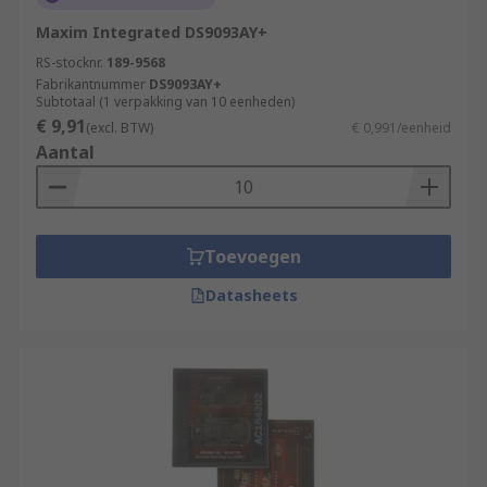
Maxim Integrated DS9093AY+
RS-stocknr.
189-9568
Fabrikantnummer
DS9093AY+
Subtotaal (1 verpakking van 10 eenheden)
€ 9,91
(excl. BTW)
€ 0,991/eenheid
Aantal
Toevoegen
Datasheets