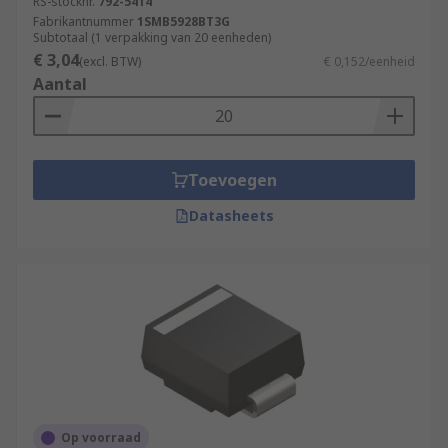
RS-stocknr.
792-5414
Fabrikantnummer
1SMB5928BT3G
Subtotaal (1 verpakking van 20 eenheden)
€ 3,04
(excl. BTW)
€ 0,152/eenheid
Aantal
Toevoegen
Datasheets
Op voorraad