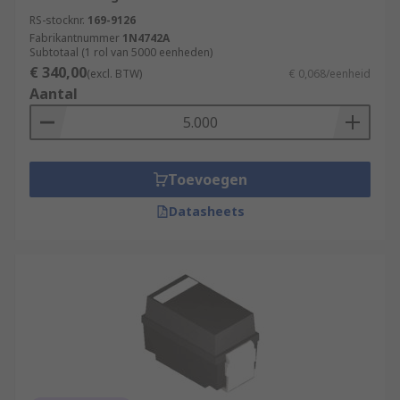
RS-stocknr.
169-9126
Fabrikantnummer
1N4742A
Subtotaal (1 rol van 5000 eenheden)
€ 340,00
(excl. BTW)
€ 0,068/eenheid
Aantal
Toevoegen
Datasheets