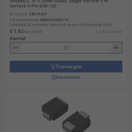
onsemi 1, 15 V Zener Diode, Single 500 mW 5 %
Surface 2-Pin SOD-123
RS-stocknr.
545-3162P
Fabrikantnummer
MMSZ5245BT1G
Subtotaal 20 eenheden (geleverd op een doorlopende strip)
€ 1,62
(excl. BTW)
€ 0,081/eenheid
Aantal
Toevoegen
Datasheets