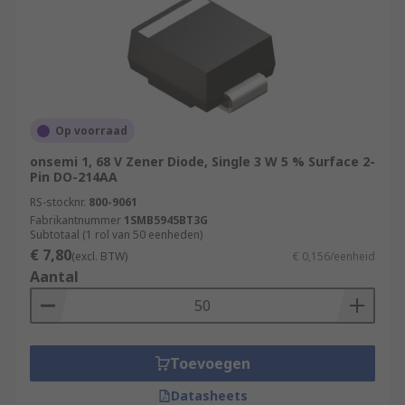
Op voorraad
onsemi 1, 68 V Zener Diode, Single 3 W 5 % Surface 2-
Pin DO-214AA
RS-stocknr.
800-9061
Fabrikantnummer
1SMB5945BT3G
Subtotaal (1 rol van 50 eenheden)
€ 7,80
(excl. BTW)
€ 0,156/eenheid
Aantal
Toevoegen
Datasheets