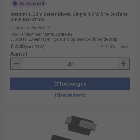
Op voorraad
onsemi 1, 33 V Zener Diode, Single 1.5 W 5 % Surface
2-Pin DO-214AC
RS-stocknr.
792-5363P
Fabrikantnummer
1SMA5937BT3G
Subtotaal 20 eenheden (geleverd op een doorlopende strip)
€ 4,86
(excl. BTW)
€ 0,243/eenheid
Aantal
Toevoegen
Datasheets