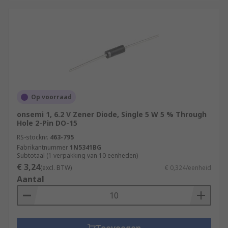
Op voorraad
onsemi 1, 6.2 V Zener Diode, Single 5 W 5 % Through
Hole 2-Pin DO-15
RS-stocknr.
463-795
Fabrikantnummer
1N5341BG
Subtotaal (1 verpakking van 10 eenheden)
€ 3,24
(excl. BTW)
€ 0,324/eenheid
Aantal