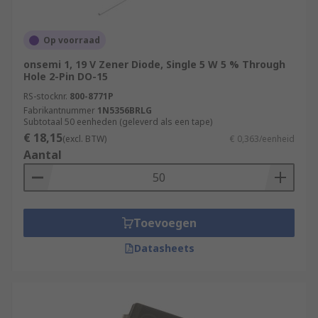
Op voorraad
onsemi 1, 19 V Zener Diode, Single 5 W 5 % Through
Hole 2-Pin DO-15
RS-stocknr.
800-8771P
Fabrikantnummer
1N5356BRLG
Subtotaal 50 eenheden (geleverd als een tape)
€ 18,15
(excl. BTW)
€ 0,363/eenheid
Aantal
Toevoegen
Datasheets