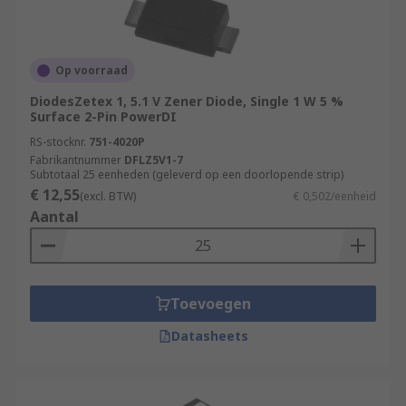
Op voorraad
DiodesZetex 1, 5.1 V Zener Diode, Single 1 W 5 %
Surface 2-Pin PowerDI
RS-stocknr.
751-4020P
Fabrikantnummer
DFLZ5V1-7
Subtotaal 25 eenheden (geleverd op een doorlopende strip)
€ 12,55
(excl. BTW)
€ 0,502/eenheid
Aantal
Toevoegen
Datasheets