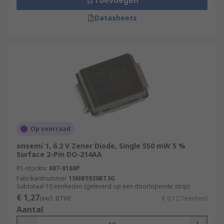
Toevoegen
Datasheets
Op voorraad
onsemi 1, 6.2 V Zener Diode, Single 550 mW 5 %
Surface 2-Pin DO-214AA
RS-stocknr.
687-8168P
Fabrikantnummer
1SMB5920BT3G
Subtotaal 10 eenheden (geleverd op een doorlopende strip)
€ 1,27
(excl. BTW)
€ 0,127/eenheid
Aantal