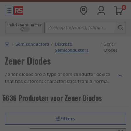
0
Fabrikantnummer
/
Semiconductors
/
Discrete
/
Zener
Semiconductors
Diodes
Zener Diodes
Zener diodes are a type of semiconductor device
that has different characteristics from a normal
diode. Zener diodes allow current to flow from its
anode to its cathode in either a forward or
5636 Producten voor Zener Diodes
reverse direction, but only when exposed to
enough voltage.
Filters
How does a Zener diode work?