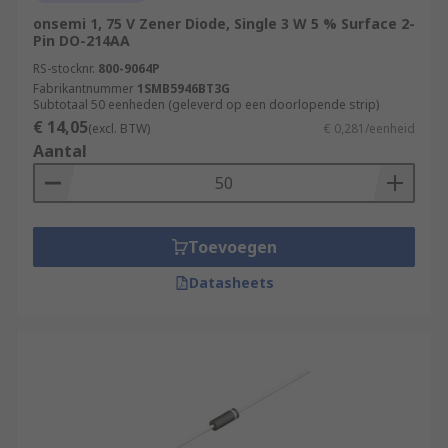
onsemi 1, 75 V Zener Diode, Single 3 W 5 % Surface 2-
Pin DO-214AA
RS-stocknr.
800-9064P
Fabrikantnummer
1SMB5946BT3G
Subtotaal 50 eenheden (geleverd op een doorlopende strip)
€ 14,05
(excl. BTW)
€ 0,281/eenheid
Aantal
Toevoegen
Datasheets