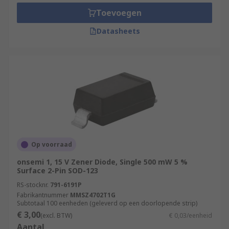
such as:
Toevoegen
Avalanche
Datasheets
Bi-Directional
ESD Protection
General Purpose
Ultra-small
Typical applications of Zener diodes?
Zener diodes are used in all kinds of electronic
Op voorraad
equipment and are used to protect circuits from
overvoltage and electrostatic discharge or for
onsemi 1, 15 V Zener Diode, Single 500 mW 5 %
Surface 2-Pin SOD-123
switching applications. They are one of the basic
building blocks of electronic circuits. Zener
RS-stocknr.
791-6191P
Fabrikantnummer
MMSZ4702T1G
diodes work reliably in the breakdown region,
Subtotaal 100 eenheden (geleverd op een doorlopende strip)
unlike normal diodes which would overheat. They
€ 3,00
(excl. BTW)
€ 0,03/eenheid
are the most common and handiest solutions to a
Aantal