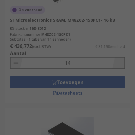
Op voorraad
STMicroelectronics SRAM, M48Z02-150PC1- 16 kB
RS-stocknr.
168-8012
Fabrikantnummer
M48Z02-150PC1
Subtotaal (1 tube van 14 eenheden)
€ 436,772
(excl. BTW)
€ 31,198/eenheid
Aantal
Toevoegen
Datasheets