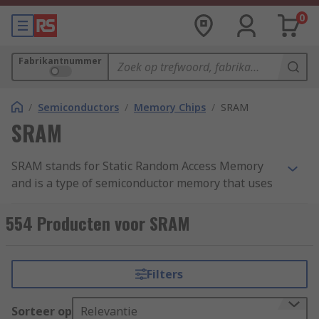
0
Fabrikantnummer
/
Semiconductors
/
Memory Chips
/
SRAM
SRAM
SRAM stands for Static Random Access Memory
and is a type of semiconductor memory that uses
bistable latching circuitry (flip-flop) to store each
bit. It holds data bits in its memory so long as
554 Producten voor SRAM
power is being supplied. It cannot hold data if
power is removed. SRAM is used where speed or
low power are needed. It’s higher density than
Filters
DRAM, and less complicated structure makes it
ideal to use in semiconductor memory scenarios
Sorteer op
Relevantie