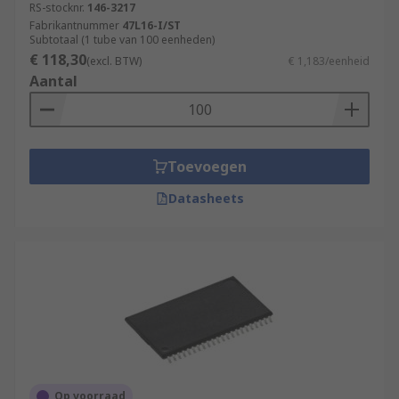
RS-stocknr.
146-3217
Fabrikantnummer
47L16-I/ST
Subtotaal (1 tube van 100 eenheden)
€ 118,30
(excl. BTW)
€ 1,183/eenheid
Aantal
Toevoegen
Datasheets
Op voorraad