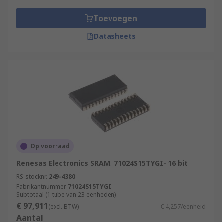
Computers
Workstations
Toevoegen
Routers
Datasheets
LCD screens and printers
Electronics
Microprocessors
Op voorraad
Renesas Electronics SRAM, 71024S15TYGI- 16 bit
RS-stocknr.
249-4380
Fabrikantnummer
71024S15TYGI
Subtotaal (1 tube van 23 eenheden)
€ 97,911
(excl. BTW)
€ 4,257/eenheid
Aantal