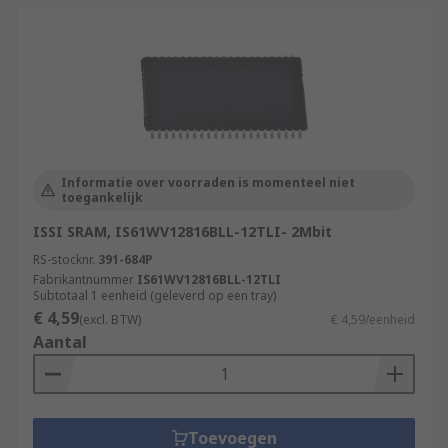
Informatie over voorraden is momenteel niet
toegankelijk
ISSI SRAM, IS61WV12816BLL-12TLI- 2Mbit
RS-stocknr.
391-684P
Fabrikantnummer
IS61WV12816BLL-12TLI
Subtotaal 1 eenheid (geleverd op een tray)
€ 4,59
(excl. BTW)
€ 4,59/eenheid
Aantal
Toevoegen