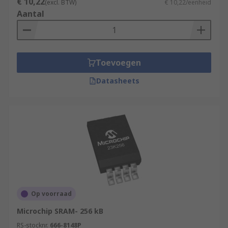
€ 10,22
(excl. BTW)
€ 10,22/eenheid
Aantal
Toevoegen
Datasheets
Op voorraad
Microchip SRAM- 256 kB
RS-stocknr.
666-8148P