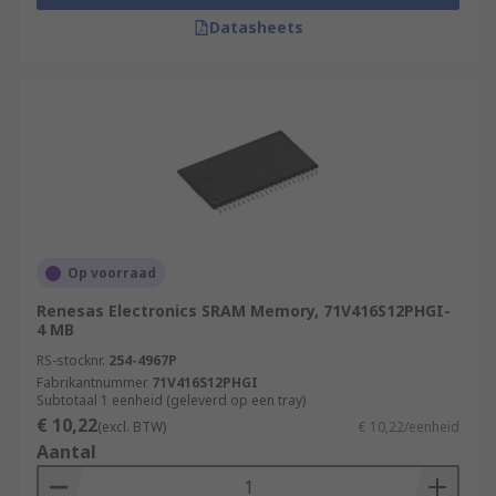
Datasheets
Op voorraad
Renesas Electronics SRAM Memory, 71V416S12PHGI-
4 MB
RS-stocknr.
254-4967P
Fabrikantnummer
71V416S12PHGI
Subtotaal 1 eenheid (geleverd op een tray)
€ 10,22
(excl. BTW)
€ 10,22/eenheid
Aantal