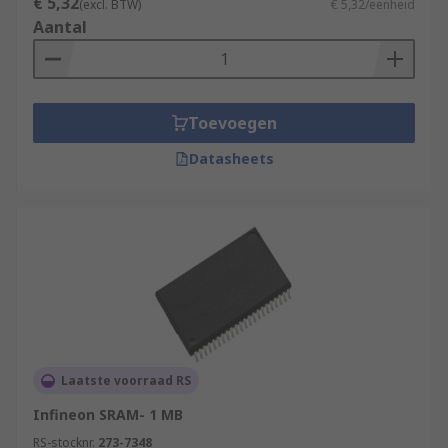
€ 5,32
(excl. BTW)
€ 5,32/eenheid
Aantal
Toevoegen
Datasheets
Laatste voorraad RS
Infineon SRAM- 1 MB
RS-stocknr.
273-7348