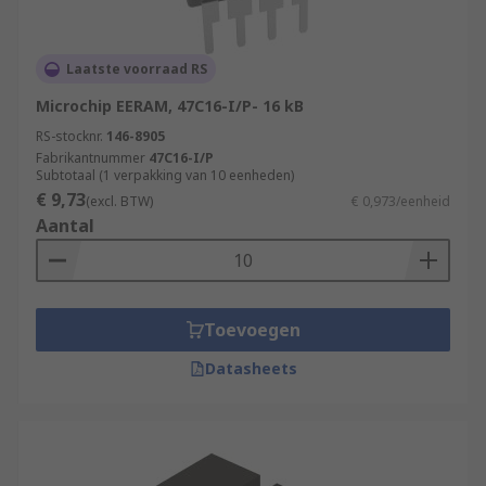
Laatste voorraad RS
Microchip EERAM, 47C16-I/P- 16 kB
RS-stocknr.
146-8905
Fabrikantnummer
47C16-I/P
Subtotaal (1 verpakking van 10 eenheden)
€ 9,73
(excl. BTW)
€ 0,973/eenheid
Aantal
Toevoegen
Datasheets