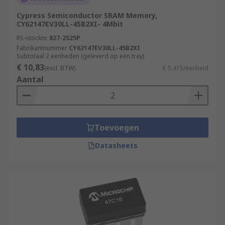
Cypress Semiconductor SRAM Memory,
CY62147EV30LL-45B2XI- 4Mbit
RS-stocknr.
827-2525P
Fabrikantnummer
CY62147EV30LL-45B2XI
Subtotaal 2 eenheden (geleverd op een tray)
€ 10,83
(excl. BTW)
€ 5,415/eenheid
Aantal
Toevoegen
Datasheets