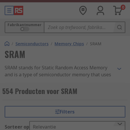
0
Fabrikantnummer
/
Semiconductors
/
Memory Chips
/
SRAM
SRAM
SRAM stands for Static Random Access Memory
and is a type of semiconductor memory that uses
bistable latching circuitry (flip-flop) to store each
bit. It holds data bits in its memory so long as
554 Producten voor SRAM
power is being supplied. It cannot hold data if
power is removed. SRAM is used where speed or
low power are needed. It’s higher density than
Filters
DRAM, and less complicated structure makes it
ideal to use in semiconductor memory scenarios
Sorteer op
Relevantie