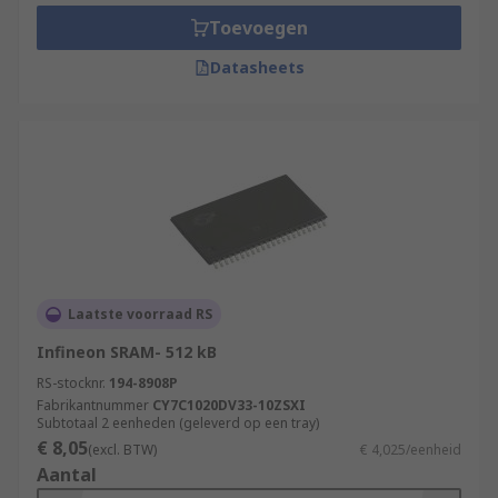
Toevoegen
Datasheets
Laatste voorraad RS
Infineon SRAM- 512 kB
RS-stocknr.
194-8908P
Fabrikantnummer
CY7C1020DV33-10ZSXI
Subtotaal 2 eenheden (geleverd op een tray)
€ 8,05
(excl. BTW)
€ 4,025/eenheid
Aantal