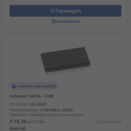
Computers
Workstations
Toevoegen
Routers
Datasheets
LCD screens and printers
Electronics
Microprocessors
Laatste voorraad RS
Infineon SRAM- 4 MB
RS-stocknr.
124-2941P
Fabrikantnummer
CY62148ELL-55SXI
Subtotaal 2 eenheden (geleverd in een buis)
€ 18,28
(excl. BTW)
€ 9,14/eenheid
Aantal