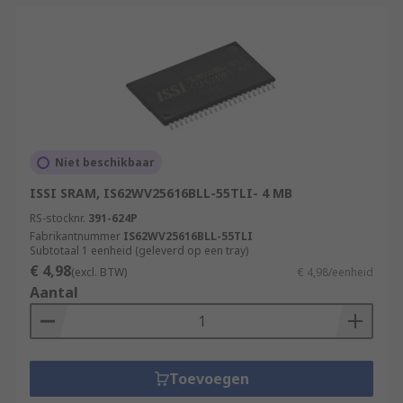
Niet beschikbaar
ISSI SRAM, IS62WV25616BLL-55TLI- 4 MB
RS-stocknr.
391-624P
Fabrikantnummer
IS62WV25616BLL-55TLI
Subtotaal 1 eenheid (geleverd op een tray)
€ 4,98
(excl. BTW)
€ 4,98/eenheid
Aantal
Toevoegen