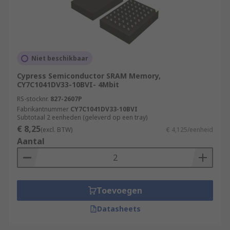
Niet beschikbaar
Cypress Semiconductor SRAM Memory,
CY7C1041DV33-10BVI- 4Mbit
RS-stocknr.
827-2607P
Fabrikantnummer
CY7C1041DV33-10BVI
Subtotaal 2 eenheden (geleverd op een tray)
€ 8,25
(excl. BTW)
€ 4,125/eenheid
Aantal
Toevoegen
Datasheets