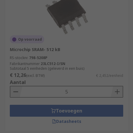
Op voorraad
Microchip SRAM- 512 kB
RS-stocknr.
798-5208P
Fabrikantnummer
23LC512-I/SN
Subtotaal 5 eenheden (geleverd in een buis)
€ 12,26
(excl. BTW)
€ 2,452/eenheid
Aantal
Toevoegen
Datasheets