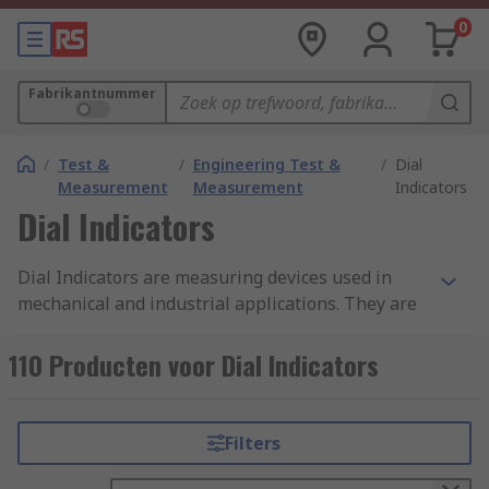
0
Fabrikantnummer
/
Test &
/
Engineering Test &
/
Dial
Measurement
Measurement
Indicators
Dial Indicators
Dial Indicators are measuring devices used in
mechanical and industrial applications. They are
designed to measure in vertical or horizontal
positions and typically used to measure
110 Producten voor Dial Indicators
clearances, tolerance, and variation in tolerance
of machined parts to ensure accuracy. Our offer
includes analog or digital dials with imperial (in)
Filters
and metric (mm) measurements.