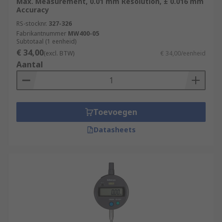
Max. Measurement, 0.01 mm Resolution, ± 0.016 mm
Accuracy
RS-stocknr.
327-326
Fabrikantnummer
MW400-05
Subtotaal (1 eenheid)
€ 34,00
(excl. BTW)
€ 34,00/eenheid
Aantal
Toevoegen
Datasheets