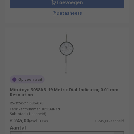
Toevoegen
We support engineers with high-quality products
Datasheets
and technical support. Our comprehensive range
of dial indicators has been sourced from leading
brands such as; Facom, Mahr, Mitutoyo, and RS
PRO.
Applications
Dial indicators are used by mechanical engineers
in applications such as;
Op voorraad
Mechanical workshops
Mitutoyo 3058AB-19 Metric Dial Indicator, 0.01 mm
Resolution
Precision machine shops
RS-stocknr.
636-678
Lathe workshops
Fabrikantnummer
3058AB-19
Subtotaal (1 eenheid)
€ 245,00
(excl. BTW)
€ 245,00/eenheid
Aantal