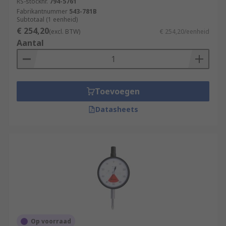
RS-stocknr.
794-5761
Fabrikantnummer
543-781B
Subtotaal (1 eenheid)
€ 254,20
(excl. BTW)
€ 254,20/eenheid
Aantal
Toevoegen
Datasheets
Op voorraad