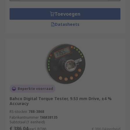
Toevoegen
Datasheets
Beperkte voorraad
Bahco Digital Torque Tester, 9.53 mm Drive, ±4 %
Accuracy
RS-stocknr.
788-3868
Fabrikantnummer
TAM38135
Subtotaal (1 eenheid)
€ 386,04
(excl. BTW)
€ 386,04/eenheid