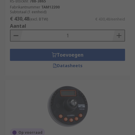
RS-stocknr.
788-3865
Fabrikantnummer
TAM12200
Subtotaal (1 eenheid)
€ 430,48
(excl. BTW)
€ 430,48/eenheid
Aantal
Toevoegen
Datasheets
Op voorraad