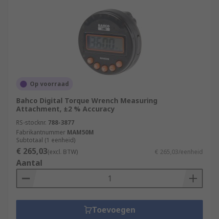
Op voorraad
Bahco Digital Torque Wrench Measuring
Attachment, ±2 % Accuracy
RS-stocknr.
788-3877
Fabrikantnummer
MAM50M
Subtotaal (1 eenheid)
€ 265,03
(excl. BTW)
€ 265,03/eenheid
Aantal
Toevoegen