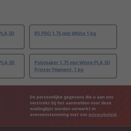
PLA 3D
RS PRO 1.75 mm White 1 kg
PLA 3D
Polymaker 1.75 mm White PLA 3D
Printer Filament, 1 kg
De persoonlijke gegevens die u aan ons
verstrekt bij het aanmelden voor deze
mailinglijst worden verwerkt in
overeenstemming met ons
privacybeleid
.