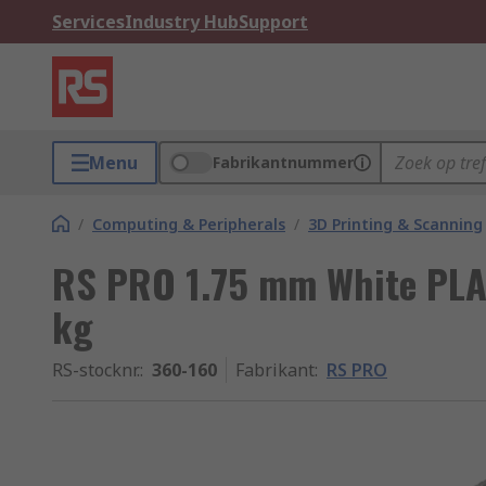
Services
Industry Hub
Support
Menu
Fabrikantnummer
/
Computing & Peripherals
/
3D Printing & Scanning
RS PRO 1.75 mm White PLA 
kg
RS-stocknr.
:
360-160
Fabrikant
:
RS PRO