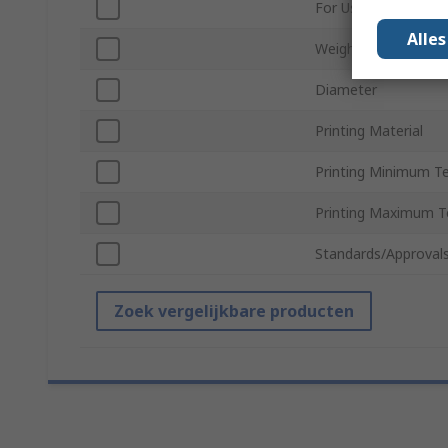
For Use With
Alle
Weight
Diameter
Printing Material
Printing Minimum T
Printing Maximum 
Standards/Approval
Zoek vergelijkbare producten