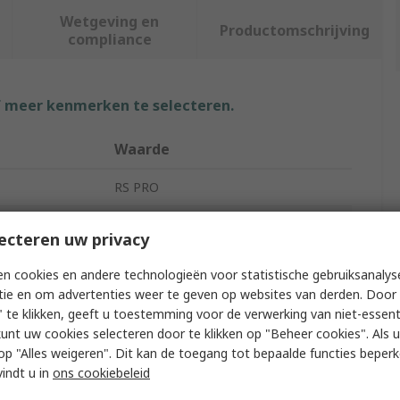
Wetgeving en
Productomschrijving
compliance
f meer kenmerken te selecteren.
Waarde
RS PRO
3D Printer Filament
ecteren uw privacy
Polylactic Acid
n cookies en andere technologieën voor statistische gebruiksanalys
tie en om advertenties weer te geven op websites van derden. Door 
Fused Deposition Modelling (FDM)
 te klikken, geeft u toestemming voor de verwerking van niet-essent
kunt uw cookies selecteren door te klikken op "Beheer cookies". Als u 
No
 u op "Alles weigeren". Dit kan de toegang tot bepaalde functies beper
White
vindt u in
ons cookiebeleid