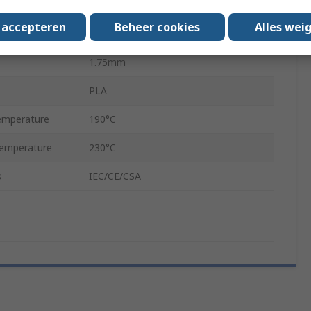
FDM Printer
s accepteren
Beheer cookies
Alles wei
1kg
1.75mm
PLA
emperature
190°C
Temperature
230°C
s
IEC/CE/CSA