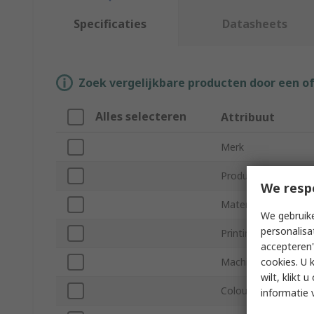
Specificaties
Datasheets
Zoek vergelijkbare producten door een o
Alles selecteren
Attribuut
Merk
Product Type
We resp
Material Type
We gebruike
personalisa
Printing Technology
accepteren"
cookies. U 
Machine Specific
wilt, klikt
Colour
informatie 