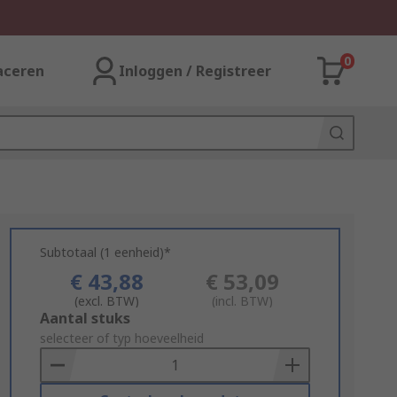
0
aceren
Inloggen / Registreer
Subtotaal (1 eenheid)*
€ 43,88
€ 53,09
(excl. BTW)
(incl. BTW)
Add
Aantal stuks
to
selecteer of typ hoeveelheid
Basket