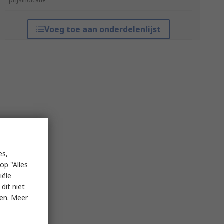
*prijsindicatie
Voeg toe aan onderdelenlijst
es,
op "Alles
iële
dit niet
ken. Meer