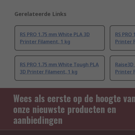
Gerelateerde Links
RS PRO 1.75 mm White PLA 3D
RS PRO 
Printer Filament, 1 kg
Printer 
RS PRO 1.75 mm White Tough PLA
Raise3D
3D Printer Filament, 1 kg
Printer 
Wees als eerste op de hoogte va
onze nieuwste producten en
aanbiedingen