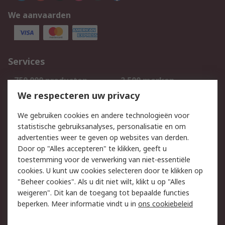
We aanvaarden
Services
750.000 producten
2.500 merken
Bestellen
Inkoopoplossingen
We respecteren uw privacy
Retouren
Technisch advies
We gebruiken cookies en andere technologieën voor
Track & Trace
statistische gebruiksanalyses, personalisatie en om
advertenties weer te geven op websites van derden.
Wettelijk
Door op "Alles accepteren" te klikken, geeft u
toestemming voor de verwerking van niet-essentiële
Cookiebeleid
Email veiligheid
cookies. U kunt uw cookies selecteren door te klikken op
Privacybeleid
Websitevoorwaarden
"Beheer cookies". Als u dit niet wilt, klikt u op "Alles
weigeren". Dit kan de toegang tot bepaalde functies
Algemene
beperken. Meer informatie vindt u in
ons cookiebeleid
verkoopvoorwaarden