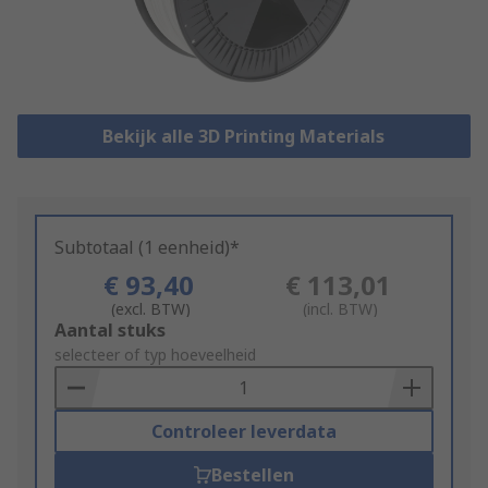
Bekijk alle 3D Printing Materials
Subtotaal (1 eenheid)*
€ 93,40
€ 113,01
(excl. BTW)
(incl. BTW)
Add
Aantal stuks
to
selecteer of typ hoeveelheid
Basket
Controleer leverdata
Bestellen