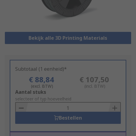
Bekijk alle 3D Printing Materials
Subtotaal (1 eenheid)*
€ 88,84
€ 107,50
(excl. BTW)
(incl. BTW)
Add
Aantal stuks
to
selecteer of typ hoeveelheid
Basket
Bestellen