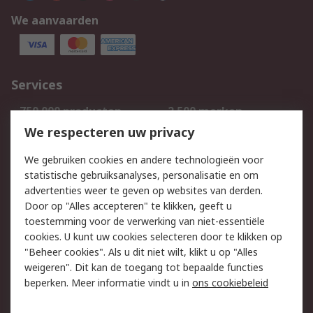
We aanvaarden
Services
750.000 producten
2.500 merken
Bestellen
Inkoopoplossingen
We respecteren uw privacy
Retouren
Technisch advies
We gebruiken cookies en andere technologieën voor
Track & Trace
statistische gebruiksanalyses, personalisatie en om
advertenties weer te geven op websites van derden.
Wettelijk
Door op "Alles accepteren" te klikken, geeft u
toestemming voor de verwerking van niet-essentiële
Cookiebeleid
Email veiligheid
cookies. U kunt uw cookies selecteren door te klikken op
Privacybeleid
Websitevoorwaarden
"Beheer cookies". Als u dit niet wilt, klikt u op "Alles
weigeren". Dit kan de toegang tot bepaalde functies
Algemene
beperken. Meer informatie vindt u in
ons cookiebeleid
verkoopvoorwaarden