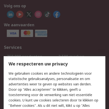
Volg ons op
We aanvaarden
Services
750.000 producten
2.500 merken
Bestellen
Inkoopoplossingen
We respecteren uw privacy
Retouren
Technisch advies
We gebruiken cookies en andere technologieën voor
Track & Trace
statistische gebruiksanalyses, personalisatie en om
advertenties weer te geven op websites van derden.
Wettelijk
Door op "Alles accepteren" te klikken, geeft u
toestemming voor de verwerking van niet-essentiële
Cookiebeleid
Email veiligheid
cookies. U kunt uw cookies selecteren door te klikken op
Privacybeleid
Websitevoorwaarden
"Beheer cookies". Als u dit niet wilt, klikt u op "Alles