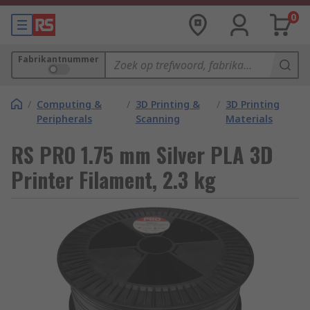
0
Fabrikantnummer
/
Computing &
/
3D Printing &
/
3D Printing
Peripherals
Scanning
Materials
RS PRO 1.75 mm Silver PLA 3D
Printer Filament, 2.3 kg