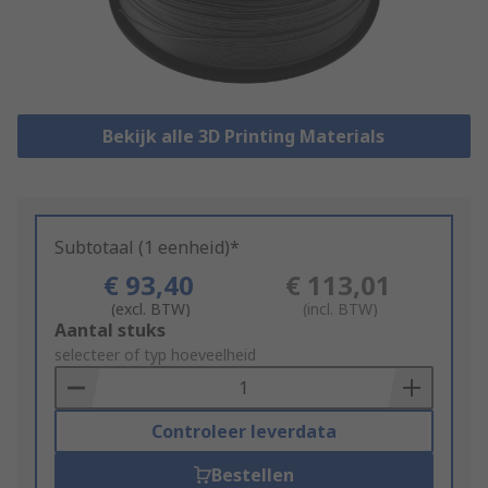
Bekijk alle 3D Printing Materials
Subtotaal (1 eenheid)*
€ 93,40
€ 113,01
(excl. BTW)
(incl. BTW)
Add
Aantal stuks
to
selecteer of typ hoeveelheid
Basket
Controleer leverdata
Bestellen