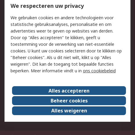
Bestellen
Inkoopoplossingen
We respecteren uw privacy
Retouren
Technisch advies
We gebruiken cookies en andere technologieën voor
Track & Trace
statistische gebruiksanalyses, personalisatie en om
advertenties weer te geven op websites van derden.
Wettelijk
Door op "Alles accepteren" te klikken, geeft u
toestemming voor de verwerking van niet-essentiële
Cookiebeleid
Email veiligheid
cookies. U kunt uw cookies selecteren door te klikken op
Privacybeleid
Websitevoorwaarden
"Beheer cookies". Als u dit niet wilt, klikt u op "Alles
weigeren". Dit kan de toegang tot bepaalde functies
Algemene
beperken. Meer informatie vindt u in
ons cookiebeleid
verkoopvoorwaarden
Over RS
Alles accepteren
RS Group
Over ons
Beheer cookies
RS wereldwijd
Werken bij RS
Alles weigeren
ESG