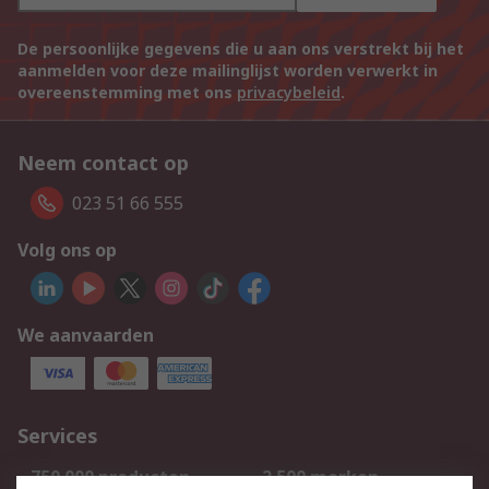
De persoonlijke gegevens die u aan ons verstrekt bij het
aanmelden voor deze mailinglijst worden verwerkt in
overeenstemming met ons
privacybeleid
.
Neem contact op
023 51 66 555
Volg ons op
We aanvaarden
Services
750.000 producten
2.500 merken