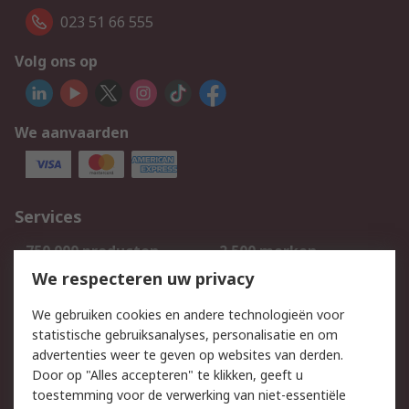
023 51 66 555
Volg ons op
We aanvaarden
Services
750.000 producten
2.500 merken
Bestellen
Inkoopoplossingen
We respecteren uw privacy
Retouren
Technisch advies
We gebruiken cookies en andere technologieën voor
Track & Trace
statistische gebruiksanalyses, personalisatie en om
advertenties weer te geven op websites van derden.
Wettelijk
Door op "Alles accepteren" te klikken, geeft u
toestemming voor de verwerking van niet-essentiële
Cookiebeleid
Email veiligheid