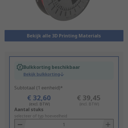
Bekijk alle 3D Printing Materials
Bulkkorting beschikbaar
Bekijk bulkkorting
Subtotaal (1 eenheid)*
€ 32,60
€ 39,45
(excl. BTW)
(incl. BTW)
Add
Aantal stuks
to
selecteer of typ hoeveelheid
Basket