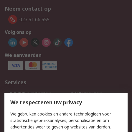
Neem contact op
023 51 66 555
Volg ons op
We aanvaarden
Services
750.000 producten
2.500 merken
Bestellen
Inkoopoplossingen
We respecteren uw privacy
Retouren
Technisch advies
We gebruiken cookies en andere technologieën voor
Track & Trace
statistische gebruiksanalyses, personalisatie en om
advertenties weer te geven op websites van derden.