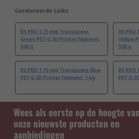
Gerelateerde Links
RS PRO 1.75 mm Translucent
RS PRO 
Green PET-G 3D Printer Filament,
Yellow P
500 g
500 g
RS PRO 1.75 mm Translucent Blue
RS PRO 
PET-G 3D Printer Filament, 1 kg
PET-G 3D
Wees als eerste op de hoogte va
onze nieuwste producten en
aanbiedingen