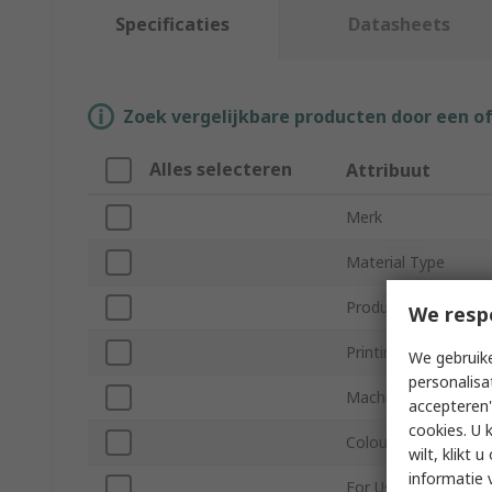
Specificaties
Datasheets
Zoek vergelijkbare producten door een o
Alles selecteren
Attribuut
Merk
Material Type
Product Type
We resp
Printing Technology
We gebruike
personalisa
Machine Specific
accepteren"
cookies. U 
Colour
wilt, klikt
informatie 
For Use With