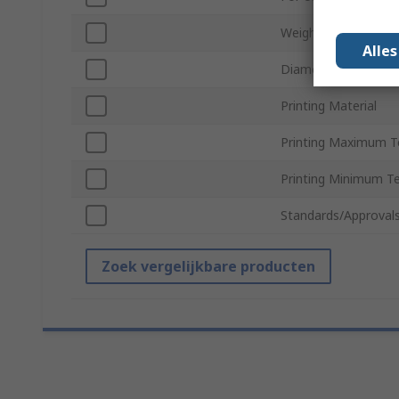
Weight
Alle
Diameter
Printing Material
Printing Maximum 
Printing Minimum T
Standards/Approval
Zoek vergelijkbare producten