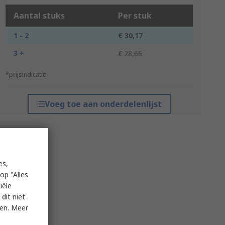
Aantal stuks
Per stuk
1 - 2
€ 30,17
3 +
€ 28,66
*prijsindicatie
Voeg toe aan onderdelenlijst
es,
op "Alles
iële
dit niet
ken. Meer