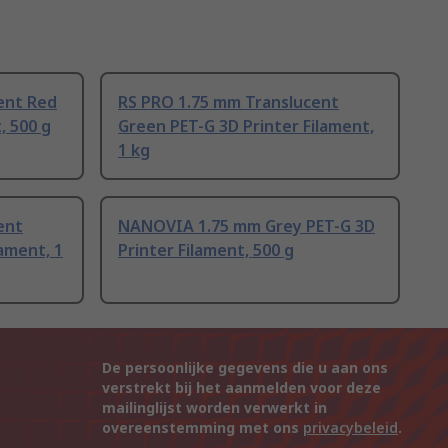
ent Red
RS PRO 1.75 mm Translucent
, 500 g
Green PET-G 3D Printer Filament,
1 kg
ent
NANOVIA 1.75 mm Grey PET-G 3D
lament, 1
Printer Filament, 500 g
De persoonlijke gegevens die u aan ons
verstrekt bij het aanmelden voor deze
mailinglijst worden verwerkt in
overeenstemming met ons
privacybeleid
.