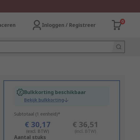
0
aceren
Inloggen / Registreer
Bulkkorting beschikbaar
Bekijk bulkkorting
Subtotaal (1 eenheid)*
€ 30,17
€ 36,51
(excl. BTW)
(incl. BTW)
Add
Aantal stuks