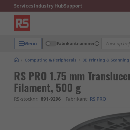
Services
Industry Hub
Support
Menu
Fabrikantnummer
/
Computing & Peripherals
/
3D Printing & Scanning
RS PRO 1.75 mm Translucen
Filament, 500 g
RS-stocknr.
:
891-9296
Fabrikant
:
RS PRO