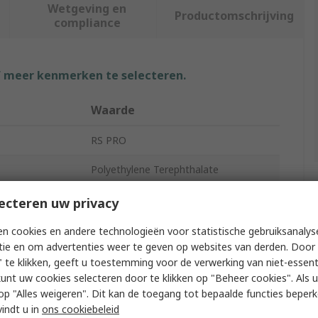
Wetgeving en
Productomschrijving
compliance
f meer kenmerken te selecteren.
Waarde
RS PRO
Polyethylene Terephthalate
3D Printer Filament
ecteren uw privacy
Fused Deposition Modelling (FDM)
n cookies en andere technologieën voor statistische gebruiksanalys
tie en om advertenties weer te geven op websites van derden. Door 
No
 te klikken, geeft u toestemming voor de verwerking van niet-essent
kunt uw cookies selecteren door te klikken op "Beheer cookies". Als u 
Translucent Blue
 u op "Alles weigeren". Dit kan de toegang tot bepaalde functies beper
vindt u in
ons cookiebeleid
Common Desktop 3D Printers