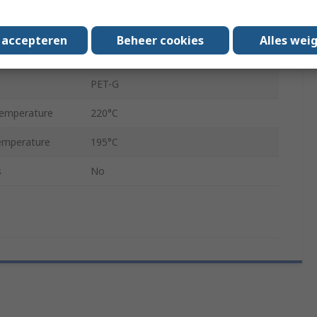
500g
s accepteren
Beheer cookies
Alles wei
1.75mm
PET-G
Temperature
220°C
emperature
195°C
s
No