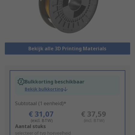
Bekijk alle 3D Printing Materials
Bulkkorting beschikbaar
Bekijk bulkkorting
Subtotaal (1 eenheid)*
€ 31,07
€ 37,59
(excl. BTW)
(incl. BTW)
Add
Aantal stuks
to
selecteer of typ hoeveelheid