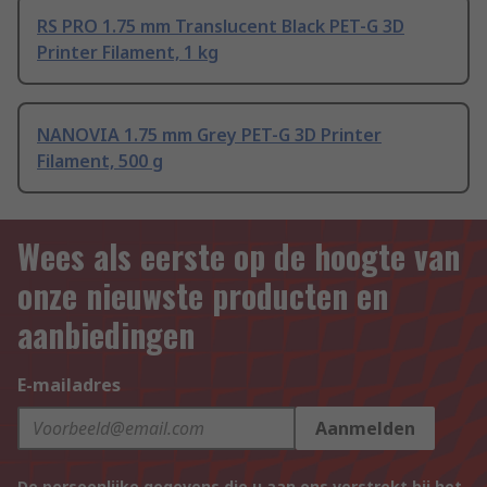
RS PRO 1.75 mm Translucent Black PET-G 3D
Printer Filament, 1 kg
NANOVIA 1.75 mm Grey PET-G 3D Printer
Filament, 500 g
Wees als eerste op de hoogte van
onze nieuwste producten en
aanbiedingen
E-mailadres
Aanmelden
De persoonlijke gegevens die u aan ons verstrekt bij het