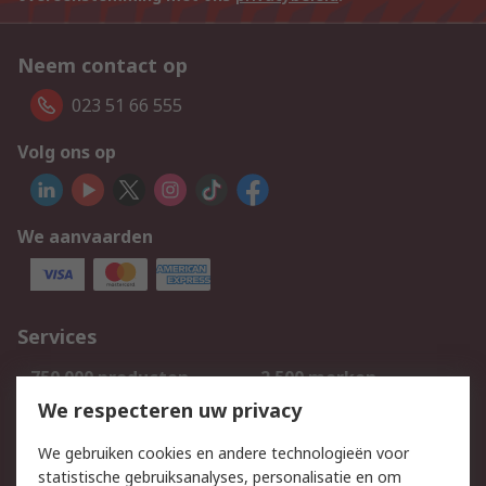
Neem contact op
023 51 66 555
Volg ons op
We aanvaarden
Services
750.000 producten
2.500 merken
Bestellen
Inkoopoplossingen
We respecteren uw privacy
Retouren
Technisch advies
We gebruiken cookies en andere technologieën voor
Track & Trace
statistische gebruiksanalyses, personalisatie en om