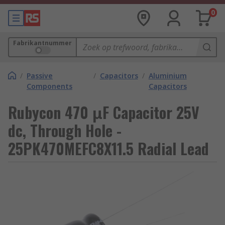
0
Fabrikantnummer
/
Passive
/
Capacitors
/
Aluminium
Components
Capacitors
Rubycon 470 μF Capacitor 25V
dc, Through Hole -
25PK470MEFC8X11.5 Radial Lead