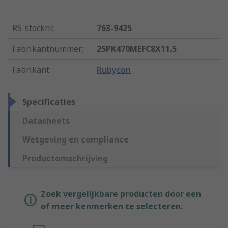
RS-stocknr.
:
763-9425
Fabrikantnummer
:
25PK470MEFC8X11.5
Fabrikant
:
Rubycon
Specificaties
Datasheets
Wetgeving en compliance
Productomschrijving
Zoek vergelijkbare producten door een
of meer kenmerken te selecteren.