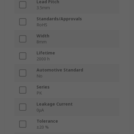
Lead Pitch
3.5mm
Standards/Approvals
RoHS
Width
8mm
Lifetime
2000 h
Automotive Standard
No
Series
PK
Leakage Current
0μA
Tolerance
±20 %