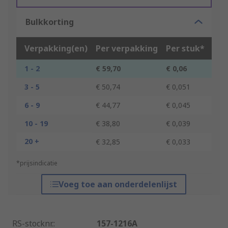
Bulkkorting
Verpakking(en)
Per verpakking
Per stuk*
1 - 2
€ 59,70
€ 0,06
3 - 5
€ 50,74
€ 0,051
6 - 9
€ 44,77
€ 0,045
10 - 19
€ 38,80
€ 0,039
20 +
€ 32,85
€ 0,033
*prijsindicatie
Voeg toe aan onderdelenlijst
RS-stocknr.
:
157-1216A