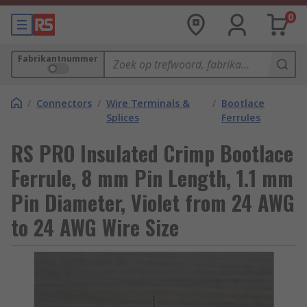
0
Fabrikantnummer
/
Connectors
/
Wire Terminals &
/
Bootlace
Splices
Ferrules
RS PRO Insulated Crimp Bootlace
Ferrule, 8 mm Pin Length, 1.1 mm
Pin Diameter, Violet from 24 AWG
to 24 AWG Wire Size