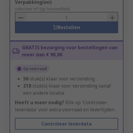
Add
Verpakking(en)
to
selecteer of typ hoeveelheid
Basket
Bestellen
GRATIS bezorging voor bestellingen van
meer dan € 90,00
Op voorraad
50
stuk(s) klaar voor verzending
218
stuk(s) klaar voor verzending vanaf
een andere locatie
Heeft u meer nodig?
Klik op 'Controleer
leverdata' voor extra voorraad en levertijden.
Controleer leverdata