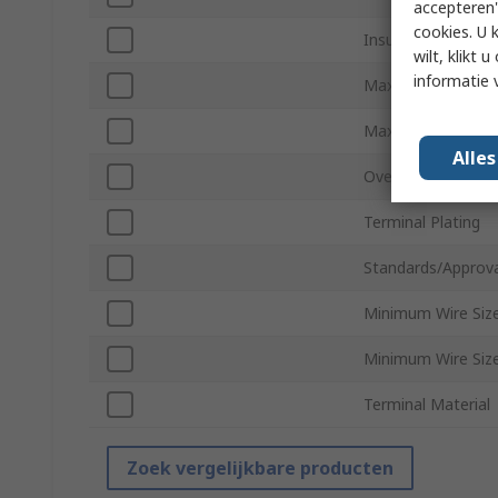
accepteren"
cookies. U 
Insulation
wilt, klikt
informatie 
Maximum Wire Si
Maximum Wire Si
Alle
Overall Length
Terminal Plating
Standards/Approva
Minimum Wire Si
Minimum Wire Si
Terminal Material
Zoek vergelijkbare producten