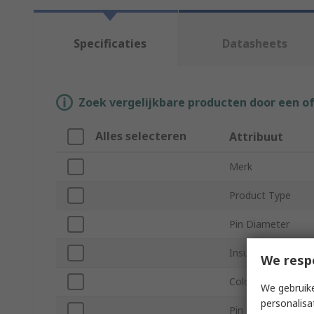
Specificaties
Datasheets
Zoek vergelijkbare producten door een o
Alles selecteren
Attribuut
Merk
Product Type
Pin Diameter
Insulation Materia
We resp
Colour
We gebruike
personalisa
Pin Length