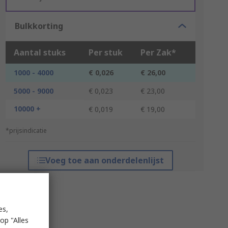
Bulkkorting
Aantal stuks
Per stuk
Per Zak*
1000 - 4000
€ 0,026
€ 26,00
5000 - 9000
€ 0,023
€ 23,00
10000 +
€ 0,019
€ 19,00
*prijsindicatie
Voeg toe aan onderdelenlijst
es,
op "Alles