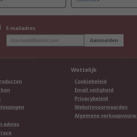
n
E-mailadres
Aanmelden
Wettelijk
producten
Cookiebeleid
rken
Email veiligheid
n
Privacybeleid
lossingen
Websitevoorwaarden
n
Algemene verkoopvoorw
h advies
Trace