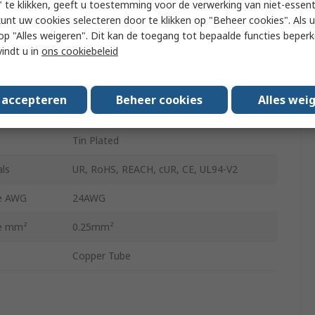
 te klikken, geeft u toestemming voor de verwerking van niet-essent
kunt uw cookies selecteren door te klikken op "Beheer cookies". Als u 
Insulated
 u op "Alles weigeren". Dit kan de toegang tot bepaalde functies beper
vindt u in
ons cookiebeleid
ze mm²
0.25mm²
ze AWG
24AWG
s accepteren
Beheer cookies
Alles wei
10.4mm
Tin Plated
ls
UR, RoHS, REACH, cUR, CE, UL94-V2
ze AWG
24AWG
ze mm²
0.25mm²
Copper Tube