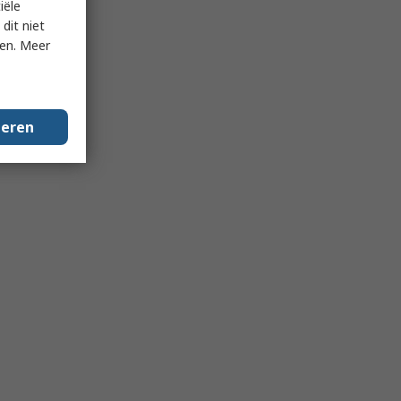
iële
dit niet
ken. Meer
geren