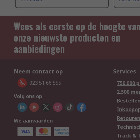
Wees als eerste op de hoogte va
onze nieuwste producten en
aanbiedingen
Neem contact op
Services
023 51 66 555
750.000 
2.500 me
Volg ons op
Bestelle
Inkoopop
Retoure
We aanvaarden
Technisc
Track & 