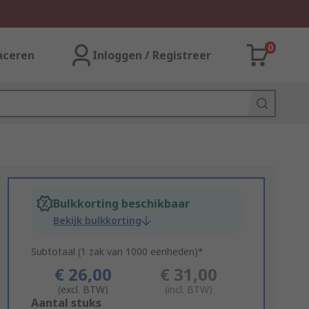
0
aceren
Inloggen / Registreer
Bulkkorting beschikbaar
Bekijk bulkkorting
Subtotaal (1 zak van 1000 eenheden)*
€ 26,00
€ 31,00
(excl. BTW)
(incl. BTW)
Add
Aantal stuks