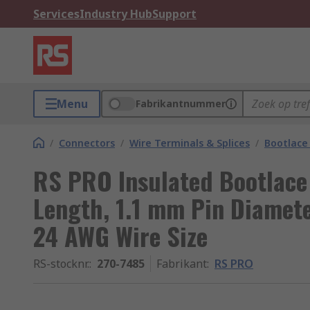
Services
Industry Hub
Support
Menu
Fabrikantnummer
/
Connectors
/
Wire Terminals & Splices
/
Bootlace 
RS PRO Insulated Bootlace
Length, 1.1 mm Pin Diamete
24 AWG Wire Size
RS-stocknr.
:
270-7485
Fabrikant
:
RS PRO