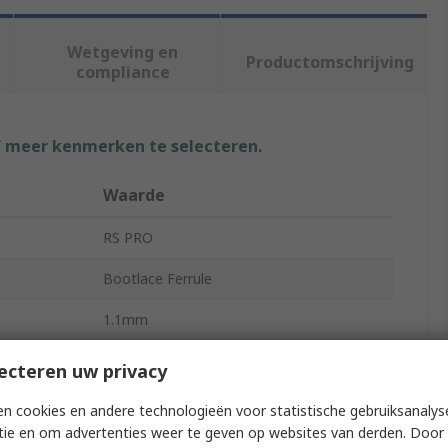
Wetgeving en
Productomschrijving
compliance
f meer kenmerken te selecteren.
Waarde
RS PRO
Bootlace Ferrule
1.1mm
l
Nylon
ecteren uw privacy
Violet
n cookies en andere technologieën voor statistische gebruiksanalys
tie en om advertenties weer te geven op websites van derden. Door 
6mm