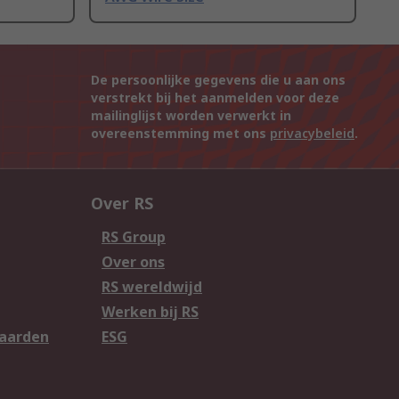
De persoonlijke gegevens die u aan ons
verstrekt bij het aanmelden voor deze
mailinglijst worden verwerkt in
overeenstemming met ons
privacybeleid
.
Over RS
RS Group
Over ons
RS wereldwijd
Werken bij RS
aarden
ESG