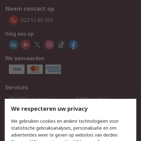
Neem contact op
023 51 66 555
Volg ons op
We aanvaarden
Services
750.000 producten
2.500 merken
Bestellen
Inkoopoplossingen
We respecteren uw privacy
Retouren
Technisch advies
We gebruiken cookies en andere technologieën voor
Track & Trace
statistische gebruiksanalyses, personalisatie en om
advertenties weer te geven op websites van derden.