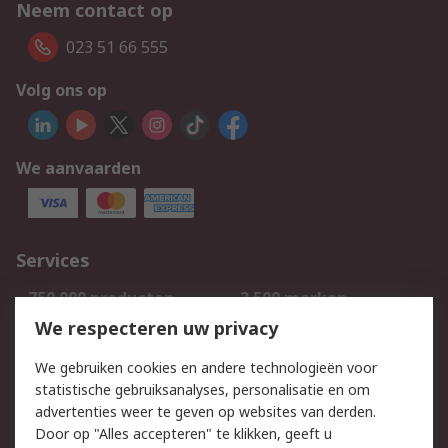
Neem contact op
023 51 66 555
Volg ons op
We aanvaarden
Services
750.000 producten
2.500 merken
Bestellen
Inkoopoplossingen
We respecteren uw privacy
Retouren
Technisch advies
We gebruiken cookies en andere technologieën voor
Track & Trace
statistische gebruiksanalyses, personalisatie en om
advertenties weer te geven op websites van derden.
Wettelijk
Door op "Alles accepteren" te klikken, geeft u