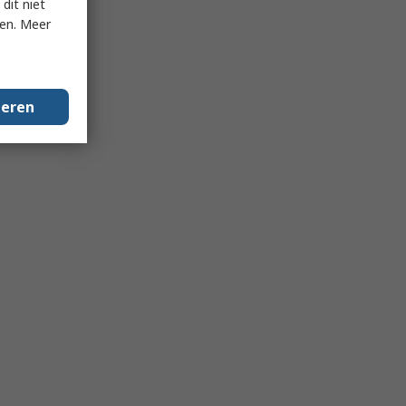
dit niet
ken. Meer
geren