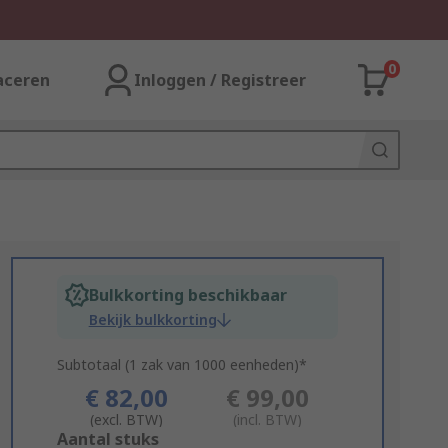
0
aceren
Inloggen / Registreer
Bulkkorting beschikbaar
Bekijk bulkkorting
Subtotaal (1 zak van 1000 eenheden)*
€ 82,00
€ 99,00
(excl. BTW)
(incl. BTW)
Add
Aantal stuks