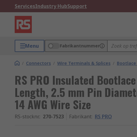
Services
Industry Hub
Support
Menu
Fabrikantnummer
/
Connectors
/
Wire Terminals & Splices
/
Bootlace 
RS PRO Insulated Bootlace
Length, 2.5 mm Pin Diamet
14 AWG Wire Size
RS-stocknr.
:
270-7523
Fabrikant
:
RS PRO