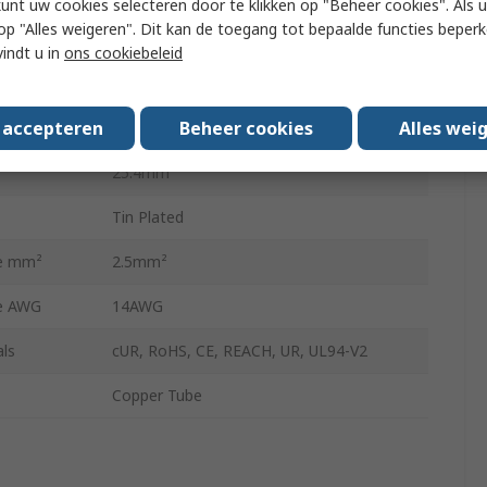
kunt uw cookies selecteren door te klikken op "Beheer cookies". Als u 
 u op "Alles weigeren". Dit kan de toegang tot bepaalde functies beper
Insulated
vindt u in
ons cookiebeleid
ze mm²
2.5mm²
s accepteren
Beheer cookies
Alles wei
ze AWG
14AWG
25.4mm
Tin Plated
ze mm²
2.5mm²
ze AWG
14AWG
ls
cUR, RoHS, CE, REACH, UR, UL94-V2
Copper Tube