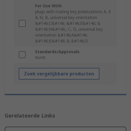
For Use With
plugs with mating key polarizations A, E
& N, B, universal key orientation
&#146;C&#146; &#146;E&#146; &
&#146;N&#146;, C, D, universal key
orientation &#146;A&#146;
&#146;B&#146; & &#146;D
Standards/Approvals
RoHS
Zoek vergelijkbare producten
Gerelateerde Links