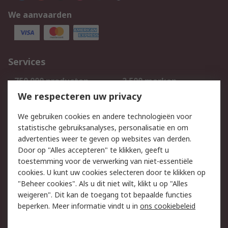
We aanvaarden
Services
750.000 producten
2.500 merken
Bestellen
Inkoopoplossingen
We respecteren uw privacy
Retouren
Technisch advies
We gebruiken cookies en andere technologieën voor
Track & Trace
statistische gebruiksanalyses, personalisatie en om
advertenties weer te geven op websites van derden.
Wettelijk
Door op "Alles accepteren" te klikken, geeft u
toestemming voor de verwerking van niet-essentiële
Cookiebeleid
Email veiligheid
cookies. U kunt uw cookies selecteren door te klikken op
Privacybeleid
Websitevoorwaarden
"Beheer cookies". Als u dit niet wilt, klikt u op "Alles
weigeren". Dit kan de toegang tot bepaalde functies
Algemene
beperken. Meer informatie vindt u in
ons cookiebeleid
verkoopvoorwaarden