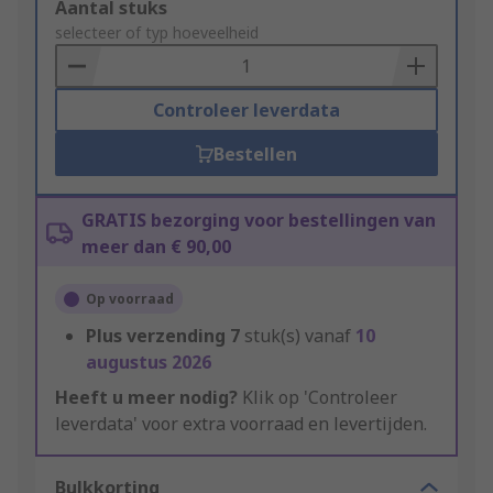
Add
Aantal stuks
to
selecteer of typ hoeveelheid
Basket
Controleer leverdata
Bestellen
GRATIS bezorging voor bestellingen van
meer dan € 90,00
Op voorraad
Plus verzending
7
stuk(s) vanaf
10
augustus 2026
Heeft u meer nodig?
Klik op 'Controleer
leverdata' voor extra voorraad en levertijden.
Bulkkorting