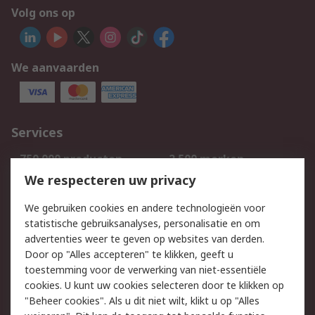
Volg ons op
We aanvaarden
Services
750.000 producten
2.500 merken
Bestellen
Inkoopoplossingen
We respecteren uw privacy
Retouren
Technisch advies
We gebruiken cookies en andere technologieën voor
Track & Trace
statistische gebruiksanalyses, personalisatie en om
advertenties weer te geven op websites van derden.
Wettelijk
Door op "Alles accepteren" te klikken, geeft u
toestemming voor de verwerking van niet-essentiële
Cookiebeleid
Email veiligheid
cookies. U kunt uw cookies selecteren door te klikken op
Privacybeleid
Websitevoorwaarden
"Beheer cookies". Als u dit niet wilt, klikt u op "Alles