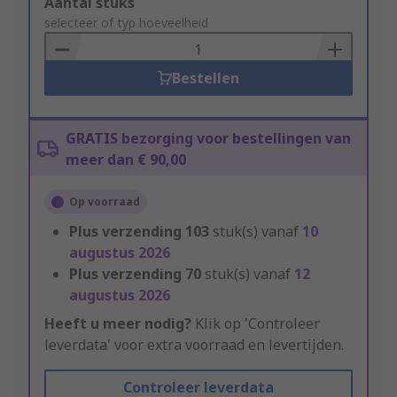
Add
Aantal stuks
to
selecteer of typ hoeveelheid
Basket
Bestellen
GRATIS bezorging voor bestellingen van
meer dan € 90,00
Op voorraad
Plus verzending
103
stuk(s) vanaf
10
augustus 2026
Plus verzending
70
stuk(s) vanaf
12
augustus 2026
Heeft u meer nodig?
Klik op 'Controleer
leverdata' voor extra voorraad en levertijden.
Controleer leverdata