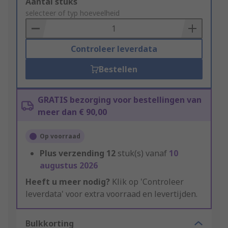
Add
Aantal stuks
to
selecteer of typ hoeveelheid
Basket
Controleer leverdata
Bestellen
GRATIS bezorging voor bestellingen van
meer dan € 90,00
Op voorraad
Plus verzending
12
stuk(s) vanaf
10
augustus 2026
Heeft u meer nodig?
Klik op 'Controleer
leverdata' voor extra voorraad en levertijden.
Bulkkorting