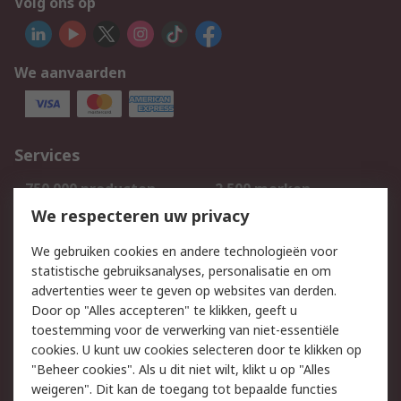
Volg ons op
We aanvaarden
Services
750.000 producten
2.500 merken
Bestellen
Inkoopoplossingen
We respecteren uw privacy
Retouren
Technisch advies
We gebruiken cookies en andere technologieën voor
Track & Trace
statistische gebruiksanalyses, personalisatie en om
advertenties weer te geven op websites van derden.
Wettelijk
Door op "Alles accepteren" te klikken, geeft u
toestemming voor de verwerking van niet-essentiële
Cookiebeleid
Email veiligheid
cookies. U kunt uw cookies selecteren door te klikken op
Privacybeleid
Websitevoorwaarden
"Beheer cookies". Als u dit niet wilt, klikt u op "Alles
weigeren". Dit kan de toegang tot bepaalde functies
Algemene