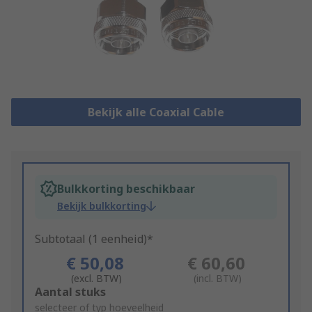
Bekijk alle Coaxial Cable
Bulkkorting beschikbaar
Bekijk bulkkorting
Subtotaal (1 eenheid)*
€ 50,08
€ 60,60
(excl. BTW)
(incl. BTW)
Add
Aantal stuks
to
selecteer of typ hoeveelheid