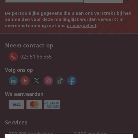
De persoonlijke gegevens die u aan ons verstrekt bij het
aanmelden voor deze mailinglijst worden verwerkt in
overeenstemming met ons
privacybeleid
.
Neem contact op
023 51 66 555
Volg ons op
We aanvaarden
Services
750.000 producten
2.500 merken