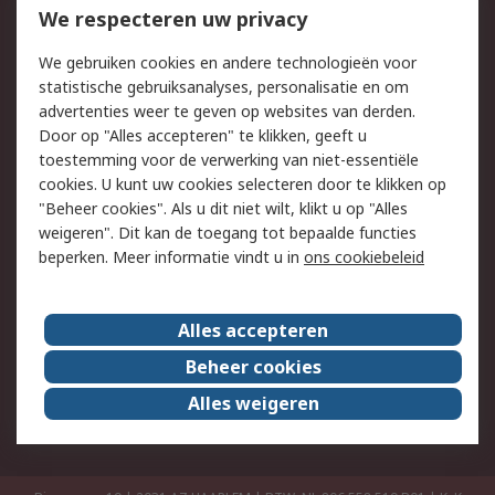
Bestellen
Inkoopoplossingen
We respecteren uw privacy
Retouren
Technisch advies
We gebruiken cookies en andere technologieën voor
Track & Trace
statistische gebruiksanalyses, personalisatie en om
advertenties weer te geven op websites van derden.
Wettelijk
Door op "Alles accepteren" te klikken, geeft u
toestemming voor de verwerking van niet-essentiële
Cookiebeleid
Email veiligheid
cookies. U kunt uw cookies selecteren door te klikken op
Privacybeleid
Websitevoorwaarden
"Beheer cookies". Als u dit niet wilt, klikt u op "Alles
weigeren". Dit kan de toegang tot bepaalde functies
Algemene
beperken. Meer informatie vindt u in
ons cookiebeleid
verkoopvoorwaarden
Over RS
Alles accepteren
RS Group
Over ons
Beheer cookies
RS wereldwijd
Werken bij RS
Alles weigeren
ESG