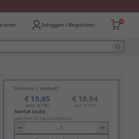
0
aceren
Inloggen / Registreer
Subtotaal (1 eenheid)*
€ 15,65
€ 18,94
(excl. BTW)
(incl. BTW)
Add
Aantal stuks
to
selecteer of typ hoeveelheid
Basket