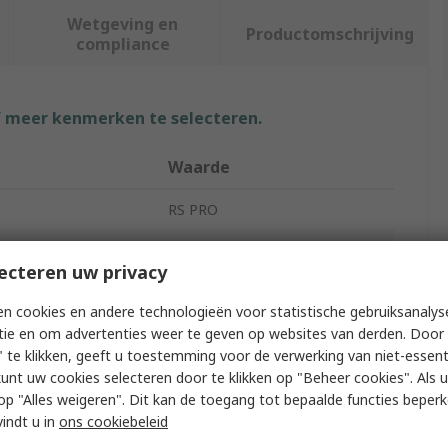
Wetgeving en
Productomschrijving
compliance
f meer kenmerken te selecteren.
Waarde
RS PRO
Coaxial Cable
ecteren uw privacy
nterminated
Terminated
n cookies en andere technologieën voor statistische gebruiksanalys
F Connector
tie en om advertenties weer te geven op websites van derden. Door 
 te klikken, geeft u toestemming voor de verwerking van niet-essent
eter
5.3mm
kunt uw cookies selecteren door te klikken op "Beheer cookies". Als u 
 u op "Alles weigeren". Dit kan de toegang tot bepaalde functies beper
c Impedance
75Ω
vindt u in
ons cookiebeleid