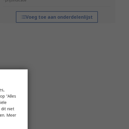
*prijsindicatie
Voeg toe aan onderdelenlijst
es,
op "Alles
iële
dit niet
ken. Meer