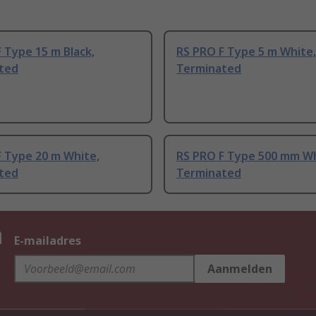
 Type 15 m Black,
RS PRO F Type 5 m White,
ted
Terminated
F Type 20 m White,
RS PRO F Type 500 mm Wh
ted
Terminated
n
E-mailadres
Aanmelden