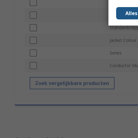
Conductor Ty
Alle
Cable Length
Standards/Ap
Jacket Colour
Series
Conductor Mat
Zoek vergelijkbare producten