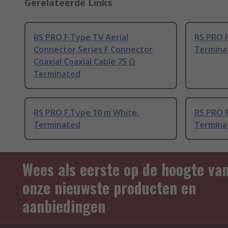
Gerelateerde Links
RS PRO F Type TV Aerial
RS PRO F
Connector Series F Connector
Termina
Coaxial Coaxial Cable 75 Ω
Terminated
RS PRO F Type 10 m White,
RS PRO 
Terminated
Termina
Wees als eerste op de hoogte va
onze nieuwste producten en
aanbiedingen