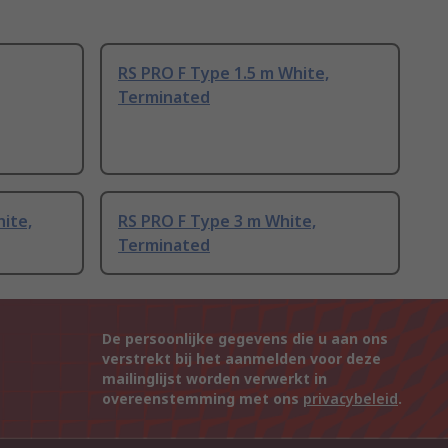
RS PRO F Type 1.5 m White,
Terminated
ite,
RS PRO F Type 3 m White,
Terminated
De persoonlijke gegevens die u aan ons
verstrekt bij het aanmelden voor deze
mailinglijst worden verwerkt in
overeenstemming met ons
privacybeleid
.