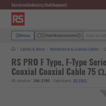
Services
Industry Hub
Support
Menu
Fabrikantnummer
/
Cables & Wires
/
Networking & Coaxial Cables
/
C
RS PRO F Type, F-Type Serie
Coaxial Coaxial Cable 75 Ω
RS-stocknr.
:
266-2180
Fabrikant
:
RS PRO