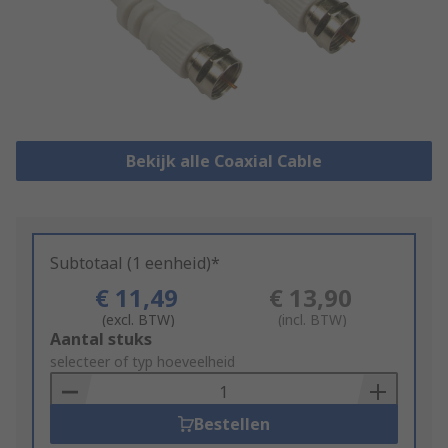
Bekijk alle Coaxial Cable
Subtotaal (1 eenheid)*
€ 11,49
€ 13,90
(excl. BTW)
(incl. BTW)
Add
Aantal stuks
to
selecteer of typ hoeveelheid
Basket
Bestellen